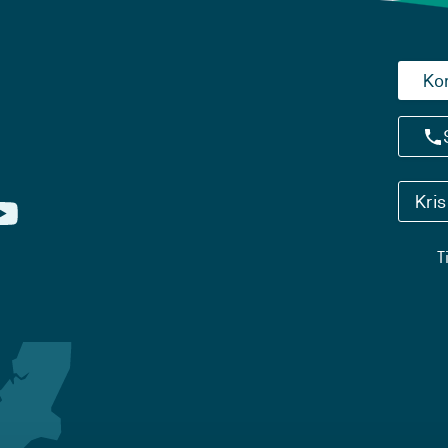
Ko
Kri
T