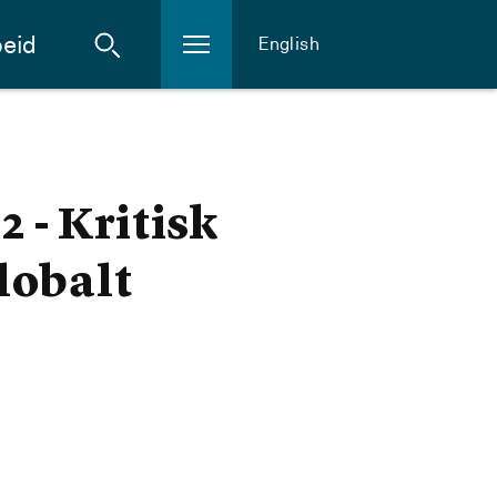
eid
English
- Kritisk
globalt