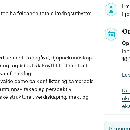
Emn
nten ha følgande totale læringsutbytte:
Fj
O
Op
Inn
id med semesteroppgåva, djupnekunnskap
18.
 og fagdidaktikk knytt til eit sentralt
t samfunnsfag
Le
valde døme på konfliktar og samarbeid
 samfunnsvitskapleg perspektiv
Du 
e strukturar, verdiskaping, makt og
eks
ek
Pensum-