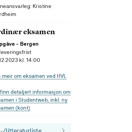
eansvarleg: Kristine
ordheim
rdinær eksamen
pgåve - Bergen
leveringsfrist
12.2023 kl. 14:00
s meir om eksamen ved HVL
finn detaljert informasjon om
amen i Studentweb, inkl. ny
samen (kont)
/litteraturliste