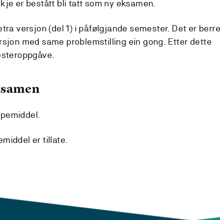
kje er bestått bli tatt som ny eksamen.
tra versjon (del 1) i påfølgjande semester. Det er berr
rsjon med same problemstilling ein gong. Etter dette
esteroppgåve.
eksamen
lpemiddel.
iddel er tillate.