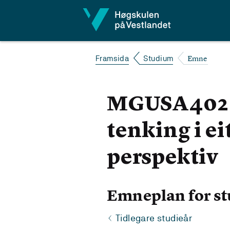
Hopp til innhald
Emne
Framsida
Studium
MGUSA402 S
tenking i ei
perspektiv
Emneplan for st
Tidlegare studieår