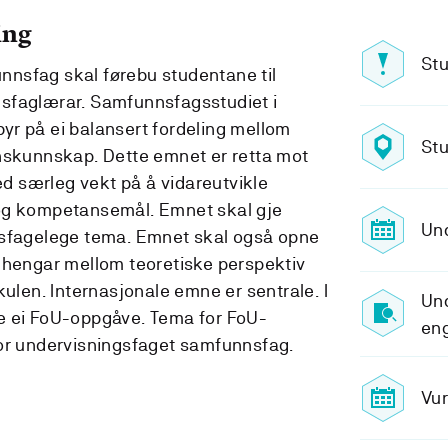
ing
Stu
nsfag skal førebu studentane til
sfaglærar. Samfunnsfagsstudiet i
r på ei balansert fordeling mellom
Stu
nnskunnskap. Dette emnet er retta mot
 særleg vekt på å vidareutvikle
og kompetansemål. Emnet skal gje
Un
nsfagelege tema. Emnet skal også opne
nhengar mellom teoretiske perspektiv
kulen. Internasjonale emne er sentrale. I
Und
e ei FoU-oppgåve. Tema for FoU-
en
for undervisningsfaget samfunnsfag.
Vur