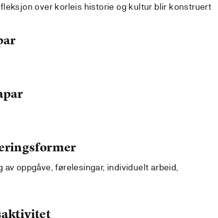
leksjon over korleis historie og kultur blir konstruert
par
apar
læringsformer
av oppgåve, førelesingar, individuelt arbeid,
aktivitet