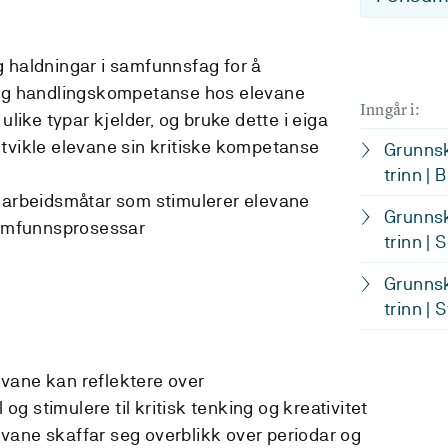
 haldningar i samfunnsfag for å
 og handlingskompetanse hos elevane
Inngår i:
ulike typar kjelder, og bruke dette i eiga
tvikle elevane sin kritiske kompetanse
Grunnsk
trinn | 
e arbeidsmåtar som stimulerer elevane
Grunnsk
 samfunnsprosessar
trinn | 
Grunnsk
trinn | 
levane kan reflektere over
 stimulere til kritisk tenking og kreativitet
elevane skaffar seg overblikk over periodar og