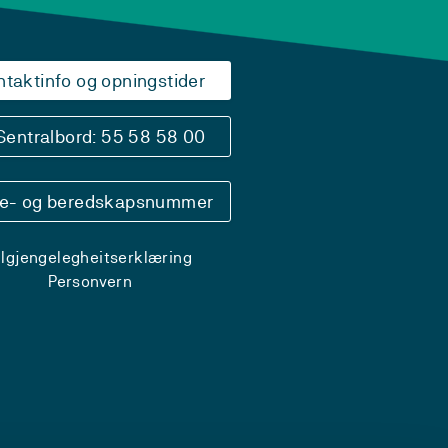
ntaktinfo og opningstider
Sentralbord: 55 58 58 00
se- og beredskapsnummer
ilgjengelegheitserklæring
Personvern