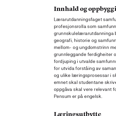
Innhald og oppbygg
Lærarutdanningsfaget samfun
profesjonsrolla som samfunn
grunnskulelærarutdanninga by
geografi, historie og samfu
mellom- og ungdomstrinn med
grunnleggande ferdigheiter 
fordjuping i utvalde samfun
for utvida forståing av sama
og ulike læringsprosessar i s
emnet skal studentane skriv
oppgåva skal vere relevant 
Pensum er på engelsk.
Læringsutbytte