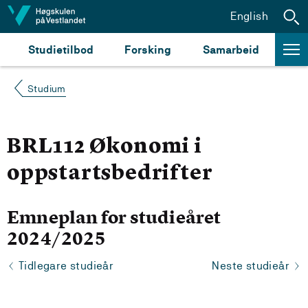
Hopp til innhald
English
Studietilbod
Forsking
Samarbeid
Studium
BRL112 Økonomi i
oppstartsbedrifter
Emneplan for studieåret
2024/2025
Tidlegare studieår
Neste studieår