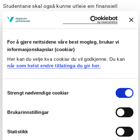
Studentane skal også kunne utleie ein finansiell
forretningsmodell rundt eit gitt case. Caset kan være
ein eigen forretningsidé eller eit som vert gitt i kurset.
Studentane skal lære å utarbeide og budsjettere
realistiske og lønnsomme vekstscenario, kunne vurdere
case opp mot ulike verdisettingsmetoder, og utleie ein
For å gjere nettsidene våre best mogleg, brukar vi
finansieringsplan.
informasjonskapslar (cookiar)
Her kan du velje kva cookiar du vil godkjenne. Du kan
når som helst endre tillatinga du gir her.
Læringsutbytte
Kunnskap.
Consent
Strengt nødvendige cookiar
Selection
Studentane kjenner:
Brukarinnstillingar
føremålet med eit finansrekneskap
føremålet med den finansielle delen av ein
forretningsplan, pitch eller investorpresentasjon
Statistikk
samanhengen mellom kostnader i ein utviklingsfase