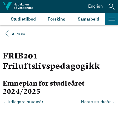
Hopp til innhald
English
Studietilbod
Forsking
Samarbeid
Studium
FRIB201
Friluftslivspedagogikk
Emneplan for studieåret
2024/2025
Tidlegare studieår
Neste studieår