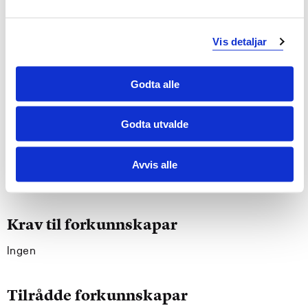
Generell kompetanse
Vis detaljar
Studenten
Godta alle
kan utvikle, gjennomføre og evaluere pedagogiske
aktivitetar i natur sjølvstendig og i samarbeid med
andre
Godta utvalde
kan reflektere kritisk over eiga og andre sin
didaktikk og pedagogiske perspektiv i natur
kan drøfte etiske og verdimessige problemstillingar
Avvis alle
knytt til pedagogisk arbeid i natur
Krav til forkunnskapar
Ingen
Tilrådde forkunnskapar