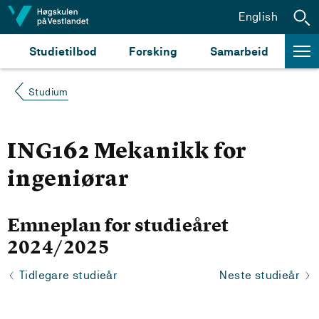
Hopp til innhald
English
Studietilbod
Forsking
Samarbeid
Studium
ING162 Mekanikk for
ingeniørar
Emneplan for studieåret
2024/2025
Tidlegare studieår
Neste studieår