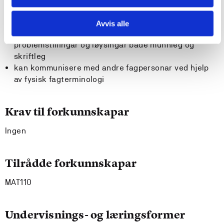
Studenten
Avvis alle
kan formidle fysiske tankemåtar og metodar,
problemstillingar og løysingar både munnleg og
skriftleg
kan kommunisere med andre fagpersonar ved hjelp
av fysisk fagterminologi
Krav til forkunnskapar
Ingen
Tilrådde forkunnskapar
MAT110
Undervisnings- og læringsformer