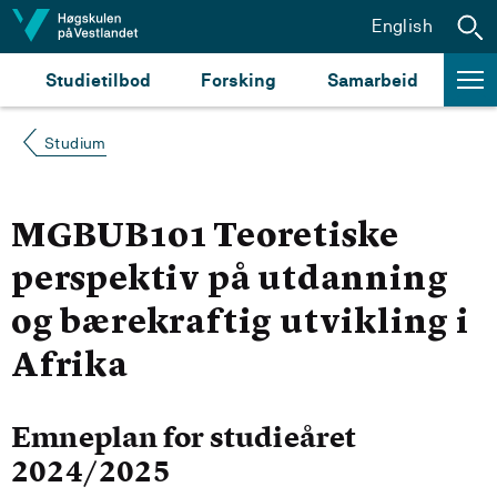
Hopp til innhald
English
Studietilbod
Forsking
Samarbeid
Studium
MGBUB101 Teoretiske
perspektiv på utdanning
og bærekraftig utvikling i
Afrika
Emneplan for studieåret
2024/2025