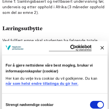
Emne 1: Samlingsbasert og nettbasert undervisning før,
underveis og etter opphold i Afrika (3 måneder opphold
som del av emne 2).
Læringsutbytte
Ved fullført emne skal studenten ha følgende totale
læringsutbytte:
Kunnskaper
For å gjere nettsidene våre best mogleg, brukar vi
Studenten skal ha kunnskap om
informasjonskapslar (cookiar)
Her kan du velje kva cookiar du vil godkjenne. Du kan
teoretiske perspektiver på bærekraftig utvikling
når som helst endre tillatinga du gir her.
utdanning og bærekraftig utvikling
utvikling, globalisering og ulikheter
samfunn og utdanningssystem i Norge og utvalgte
Consent
afrikanske land
Strengt nødvendige cookiar
Selection
teoretiske perspektiver på forholdet mellom individ,