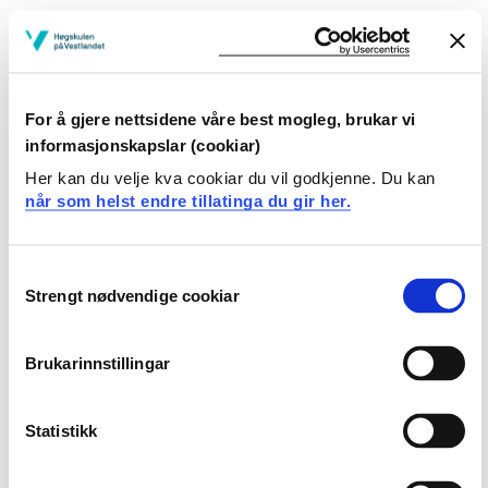
Studenten
skal være i stand til å utvikle og fremføre muntlig
fortelling for en valgt målgruppe
For å gjere nettsidene våre best mogleg, brukar vi
skal kunne lede og inspirere ulike grupper i det å
informasjonskapslar (cookiar)
fortelle
Her kan du velje kva cookiar du vil godkjenne. Du kan
når som helst endre tillatinga du gir her.
Krav til forkunnskaper
Ingen
Consent
Strengt nødvendige cookiar
Selection
Undervisnings- og læringsformer
Brukarinnstillingar
Praktisk arbeid, formidling, veiledning, instruksjon,
egentrening, gruppearbeid, prosjektarbeid,
Statistikk
forelesninger, praksis og oppgaveskriving.