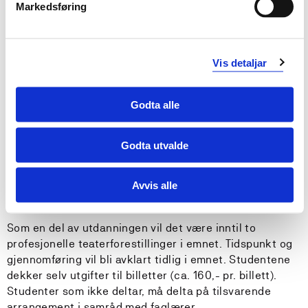
Praksis
Markedsføring
Emner inneholder 4 dager praksis i skolen eller
utøvende praksis som forteller.
Vis detaljar
Skikkethet
Godta alle
Emnet følger de nasjonale retningslinjer for skikkethet:
Lov om universiteter og høyskoler (universitets-og
Godta utvalde
høyskoleloven) Se
Skikkavurdering - Høgskulen på
Vestlandet
.
Avvis alle
Teater
Som en del av utdanningen vil det være inntil to
profesjonelle teaterforestillinger i emnet. Tidspunkt og
gjennomføring vil bli avklart tidlig i emnet. Studentene
dekker selv utgifter til billetter (ca. 160,- pr. billett).
Studenter som ikke deltar, må delta på tilsvarende
arrangement i samråd med faglærer.