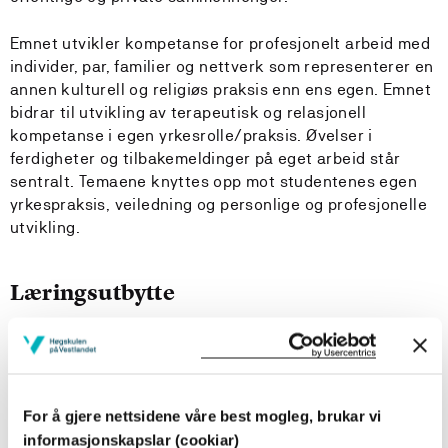
Emnet utvikler kompetanse for profesjonelt arbeid med
individer, par, familier og nettverk som representerer en
annen kulturell og religiøs praksis enn ens egen. Emnet
bidrar til utvikling av terapeutisk og relasjonell
kompetanse i egen yrkesrolle/praksis. Øvelser i
ferdigheter og tilbakemeldinger på eget arbeid står
sentralt. Temaene knyttes opp mot studentenes egen
yrkespraksis, veiledning og personlige og profesjonelle
utvikling.
Læringsutbytte
En student med fullført emne skal ha følgende totale
læringsutbytte definert i kunnskap, ferdigheter og
generell kompetanse:
For å gjere nettsidene våre best mogleg, brukar vi
Kunnskap:
informasjonskapslar (cookiar)