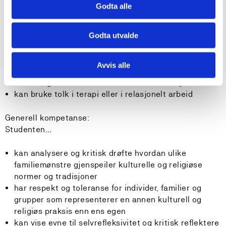
med ulike oppdragelsesmønstre.
Godta alle
kan reflektere over muligheter å knytte systemisk
forståelse og ferdigheter til interkulturell
Godta utvalde
kommunikasjon og forståing
kan bruke systemisk og familieterapeutisk kunnskap
om kulturelt og sosialt mangfald i møte med par,
Avvis alle
familier og nettverk
har ferdigheter i interkulturell kommunikasjon
kan bruke tolk i terapi eller i relasjonelt arbeid
Generell kompetanse:
Studenten…
kan analysere og kritisk drøfte hvordan ulike
familiemønstre gjenspeiler kulturelle og religiøse
normer og tradisjoner
har respekt og toleranse for individer, familier og
grupper som representerer en annen kulturell og
religiøs praksis enn ens egen
kan vise evne til selvrefleksivitet og kritisk reflektere