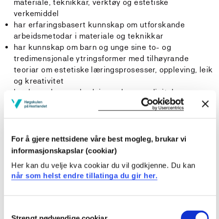
materiale, teknikkar, verktøy og estetiske
verkemiddel
har erfaringsbasert kunnskap om utforskande
arbeidsmetodar i materiale og teknikkar
har kunnskap om barn og unge sine to- og
tredimensjonale ytringsformer med tilhøyrande
teoriar om estetiske læringsprosesser, oppleving, leik
og kreativitet
har kunnskap om korleis analoge og digitale
uttrykksformer kan tolkast og brukast som
utgangspunkt for barn og unge sine skapande arbeid
i begynnaropplæringa
har kunnskap om korleis materielle uttrykksformer
For å gjere nettsidene våre best mogleg, brukar vi
kan knyttast til verdisyn og etikk i eit
informasjonskapslar (cookiar)
bærekraftperspektiv
Her kan du velje kva cookiar du vil godkjenne. Du kan
kjenner til gjeldande reglar om opphavsrett,
når som helst endre tillatinga du gir her.
personvern og kjeldekritikk
Ferdigheiter
Consent
Strengt nødvendige cookiar