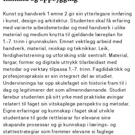
Kunst og handverk 1 emne 2 gir ein ytterlegare innføring
i kunst, design og arkitektur. Studenten skal få erfaring
med varierte arbeidsmetodar og med handverk i ulike
material og medium knytta til gjeldande læreplan for
1.-7. trinn i grunnskulen. Emnet vektlegg arbeid med
handverk, material, reiskap og teknikkar. Leik,
ferdigheitstrening og utforsking står sentralt. Material,
fargar, former og digitale uttrykk tilarbeidast med
metodar og verktøy tilpassa 1.-7. trinn. Fagdidaktikk og
profesjonspraksis er ein integrert del av studiet.
Undervisninga tar opp skulefaget sin historie fram til i
dag og legitimerer det som allmenndannande. Studiet
førebur studenten på sitt yrke med praktiske øvingar
relatert til faget sin vitskaplege perspektiv og metodar.
Eigne erfaringar og kunnskap i faget skal utvikle
studentane til gode rettleiarar for elevane sine
skapande prosessar og gi kunnskap i lærings- og
støttestrategiar som fremmer elevane si faglege