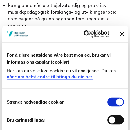
kan gjennomføre eit sjølvstendig og praktisk
musikkpedagogisk forskings- og utviklingsarbeid
som bygger på grunnleggande forskingsetiske
prinsipp
kan skape sin eigen musikk ved hjelp av akustiske og
digitale lydkjelder og arrangere musikalsk materiale
for elevar på grunnskulens mellom- og ungdomstrinn
For å gjere nettsidene våre best mogleg, brukar vi
Generell kompetanse
informasjonskapslar (cookiar)
Her kan du velje kva cookiar du vil godkjenne. Du kan
Studenten
når som helst endre tillatinga du gir her.
kan bidra i faglege endringsprosessar gjennom å
reflektere over, drøfte og vurdere aktuell forsking og
Consent
ulike grunnskulerelaterte musikkdidaktiske
Strengt nødvendige cookiar
Selection
kategoriar
kan bidra praktisk i faglege endringsprosessar
gjennom å legge vekt på innovasjon, endring og
Brukarinnstillingar
fleksibilitet i eiga musikklærarrolle i grunnskulen