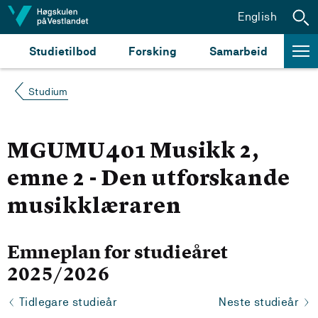
Hopp til innhald
English
Studietilbod
Forsking
Samarbeid
Studium
MGUMU401 Musikk 2,
emne 2 - Den utforskande
musikklæraren
Emneplan for studieåret
2025/2026
Tidlegare studieår
Neste studieår