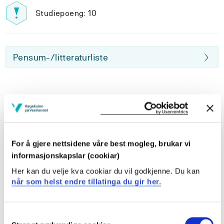
Studiepoeng: 10
Pensum-/litteraturliste
Inngår i:
Anvendt datateknologi og ingeniørvitenskap |
For å gjere nettsidene våre best mogleg, brukar vi
datavitenskapelig studieretning
informasjonskapslar (cookiar)
Anvendt datateknologi og ingeniørvitenskap |
Her kan du velje kva cookiar du vil godkjenne. Du kan
ingeniørvitenskapelig studieretning
når som helst endre tillatinga du gir her.
Dataingeniør
Consent
Informasjonsteknologi | Bergen