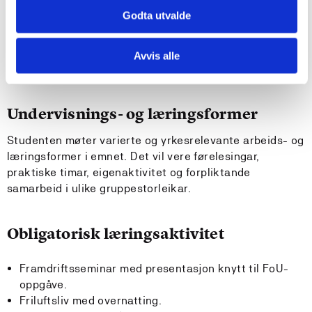
Tilrådde forkunnskapar
Godta utvalde
Kroppsøving 1 emne 1 og 2 gir grunnlag for den faglege
forståinga og eigenutviklinga som dette emnet legg opp
Avvis alle
til.
Undervisnings- og læringsformer
Studenten møter varierte og yrkesrelevante arbeids- og
læringsformer i emnet. Det vil vere førelesingar,
praktiske timar, eigenaktivitet og forpliktande
samarbeid i ulike gruppestorleikar.
Obligatorisk læringsaktivitet
Framdriftsseminar med presentasjon knytt til FoU-
oppgåve.
Friluftsliv med overnatting.