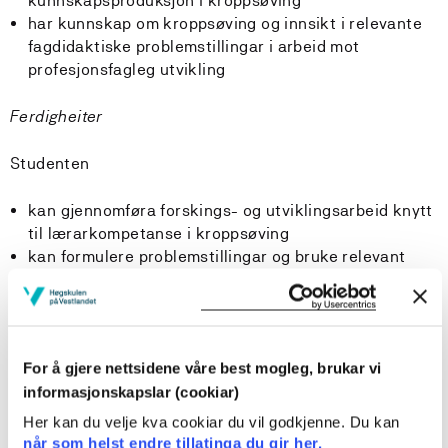
kunnskapsproduksjon i kroppsøving
har kunnskap om kroppsøving og innsikt i relevante
fagdidaktiske problemstillingar i arbeid mot
profesjonsfagleg utvikling
Ferdigheiter
Studenten
kan gjennomføra forskings- og utviklingsarbeid knytt
til lærarkompetanse i kroppsøving
kan formulere problemstillingar og bruke relevant
teori og forsking i arbeid med FoU-oppgåva
kan vidareutvikla eigne ferdigheiter og kunnskapar
innan område som leik, idretts- og
bevegelsesaktivitetar, dans og nærfriluftsliv med
For å gjere nettsidene våre best mogleg, brukar vi
tanke på undervising i kroppsøving
informasjonskapslar (cookiar)
kan kritisk vurdere ulike aktivitetar og arbeidsmåtar
med tanke på begynnaropplæring, undervising og
Her kan du velje kva cookiar du vil godkjenne. Du kan
læring i kroppsøving
når som helst endre tillatinga du gir her.