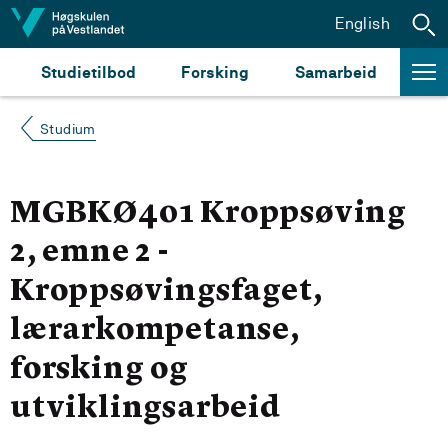
Hopp til innhald
English
Studietilbod
Forsking
Samarbeid
Studium
MGBKØ401 Kroppsøving
2, emne 2 -
Kroppsøvingsfaget,
lærarkompetanse,
forsking og
utviklingsarbeid