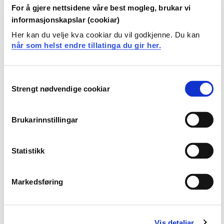
kan kritisk vurdere forskningsprosjekter/-
For å gjere nettsidene våre best mogleg, brukar vi
publikasjoner generelt med søkelys på
informasjonskapslar (cookiar)
vitenskapsteoretiske forutsetninger og
Her kan du velje kva cookiar du vil godkjenne. Du kan
forskningsdesign
når som helst endre tillatinga du gir her.
kan utarbeide forskningsdesign for eget
forskningsprosjekt og redegjøre for prosjektets
vitenskapsteoretiske posisjonering
Consent
kan kritisk vurdere egen og andres forskning i lys av
Strengt nødvendige cookiar
Selection
forskningsetisk regelverk og personvern
Generell kompetanse
Brukarinnstillingar
Studenten
Statistikk
kan anvende kunnskaper og ferdigheter i
vitenskapsteori, metodelære og forskningsetikk i
Markedsføring
undervisning, forsknings- og utviklingsarbeid relatert
til KRLE-faget
Vis detaljar