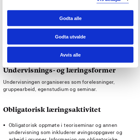
Krav til forkunnskaper
Ingen
Godta alle
Anbefalte forkunnskaper
Godta utvalde
KRLE (60 sp) i syklus 1, eller tilgrensende.
Avvis alle
Undervisnings- og læringsformer
Undervisningen organiseres som forelesninger,
gruppearbeid, egenstudium og seminar.
Obligatorisk læringsaktivitet
Obligatorisk oppmøte i teoriseminar og annen
undervisning som inkluderer øvingsoppgaver og
arbeid i grupper. Informasjon om obligatoriske