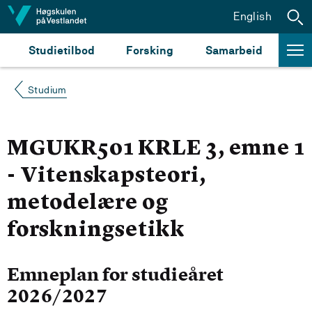
Hopp til innhald
English
Studietilbod
Forsking
Samarbeid
Studium
MGUKR501 KRLE 3, emne 1
- Vitenskapsteori,
metodelære og
forskningsetikk
Emneplan for studieåret
2026/2027