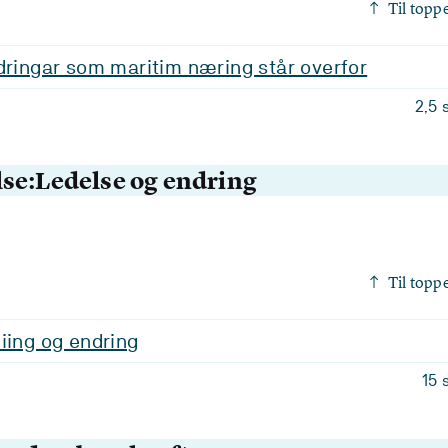
Til topp
dringar som maritim næring står overfor
2,5 
se:Ledelse og endring
Til topp
iing og endring
15 