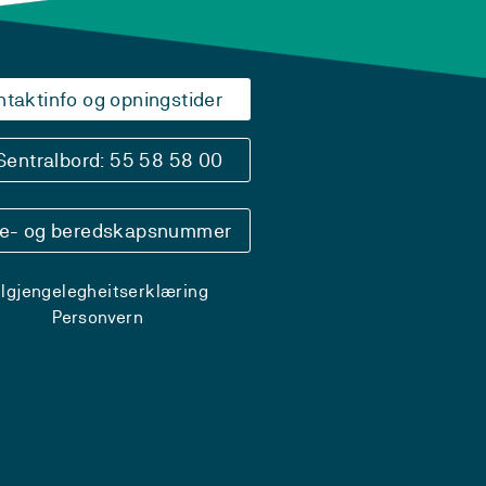
ntaktinfo og opningstider
Sentralbord: 55 58 58 00
se- og beredskapsnummer
ilgjengelegheitserklæring
Personvern