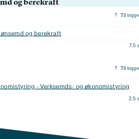
emd og berekraft
Til topp
, lønsemd og berekraft
7,5 
Til topp
omistyring - Verksemds- og økonomistyring
2,5 