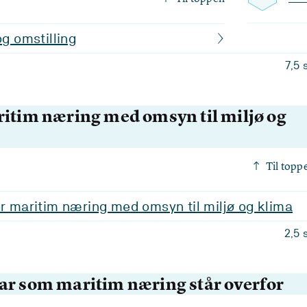
og omstilling
7,5 
ritim næring med omsyn til miljø og
Til topp
or maritim næring med omsyn til miljø og klima
2,5 
ar som maritim næring står overfor