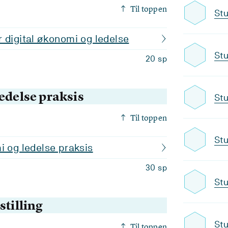
Til toppen
Stu
 digital økonomi og ledelse
Stu
20 sp
edelse praksis
Stu
Til toppen
Stu
i og ledelse praksis
30 sp
Stu
stilling
Stu
Til toppen