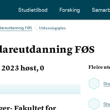
Studietilbod
Forsking
Samarb
Utdanningsplan
idareutdanning FØS
idareutdanning FØS
2023 høst, 0
Fleire u
Stu
Stu
er- Fakultet for