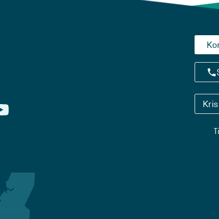
Ko
Kri
T