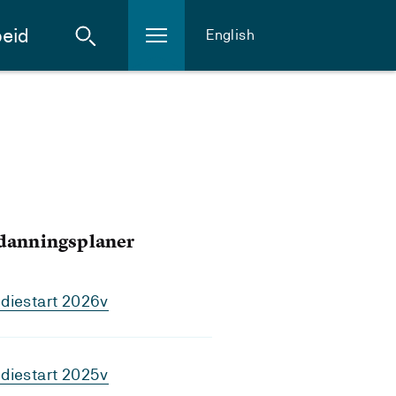
eid
English
tdanningsplaner
diestart 2026v
diestart 2025v