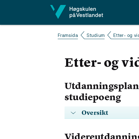
Hopp til innhald
Framsida
Studium
Etter- og v
Etter- og v
Utdanningsplan 
studiepoeng
Oversikt
Videreutdanning