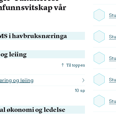
funnsvitskap vår
Stu
HMS i havbruksnæringa
Stu
 og leiing
Stu
Til toppen
Stu
ering og leiing
10 sp
Stu
tal økonomi og ledelse