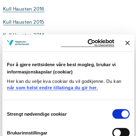
Kull Hausten 2016
Kull Hausten 2015
Kull Hausten 2014
Fagplanen for Naturfag 1 bygger på Nasjonale
For å gjere nettsidene våre best mogleg, brukar vi
retningslinjer for grunnskolelærerutdanningen (2010) og
informasjonskapslar (cookiar)
læreplan for grunnskolen 1.-7. trinn (LK06).
Her kan du velje kva cookiar du vil godkjenne. Du kan
når som helst endre tillatinga du gir her.
Naturfag 1 består av to emner, hvert på 15 studiepoeng.
Emne 1 undervises høsten, og emne 2 undervises våren.
Begge emner avsluttes med en eksamen.
Consent
Strengt nødvendige cookiar
Selection
Naturfag henter sine kunnskaper fra naturfagdidaktikk,
biologi, fysikk, kjemi, geofag, astronomi og teknologi.
Grunnskolelæreren på 1.-7. trinn skal kunne planlegge
Brukarinnstillingar