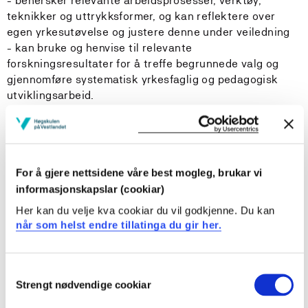
- behersker relevante arbeidsprosesser, verktøy,
teknikker og uttrykksformer, og kan reflektere over
egen yrkesutøvelse og justere denne under veiledning
- kan bruke og henvise til relevante
forskningsresultater for å treffe begrunnede valg og
gjennomføre systematisk yrkesfaglig og pedagogisk
utviklingsarbeid.
- kan identifisere særskilte behov hos barn og unge,
inkludert identifisere tegn på vold eller seksuelle
overgrep. På bakgrunn av faglige vurderinger skal
kandidaten kunne etablere samarbeid med aktuelle
For å gjere nettsidene våre best mogleg, brukar vi
tverrfaglig og tverretatlige samarbeidspartnere til
informasjonskapslar (cookiar)
barnets beste.
Her kan du velje kva cookiar du vil godkjenne. Du kan
når som helst endre tillatinga du gir her.
Generell kompetanse
Kandidaten
- har innsikt i relevante faglige og yrkesetiske
Consent
Strengt nødvendige cookiar
problemstillinger og kan formidle sentralt fagstoff på
Selection
norsk både skriftlig, muntlig og gjennom andre