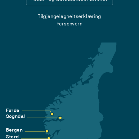
Tilgjengelegheitserklæring
Personvern
Førde
Sogndal
Bergen
Stord