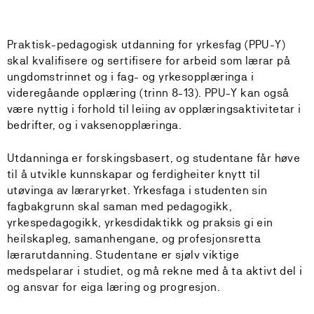
Praktisk-pedagogisk utdanning for yrkesfag (PPU-Y)
skal kvalifisere og sertifisere for arbeid som lærar på
ungdomstrinnet og i fag- og yrkesopplæringa i
videregåande opplæring (trinn 8-13). PPU-Y kan også
være nyttig i forhold til leiing av opplæringsaktivitetar i
bedrifter, og i vaksenopplæringa.
Utdanninga er forskingsbasert, og studentane får høve
til å utvikle kunnskapar og ferdigheiter knytt til
utøvinga av læraryrket. Yrkesfaga i studenten sin
fagbakgrunn skal saman med pedagogikk,
yrkespedagogikk, yrkesdidaktikk og praksis gi ein
heilskapleg, samanhengane, og profesjonsretta
lærarutdanning. Studentane er sjølv viktige
medspelarar i studiet, og må rekne med å ta aktivt del i
og ansvar for eiga læring og progresjon.