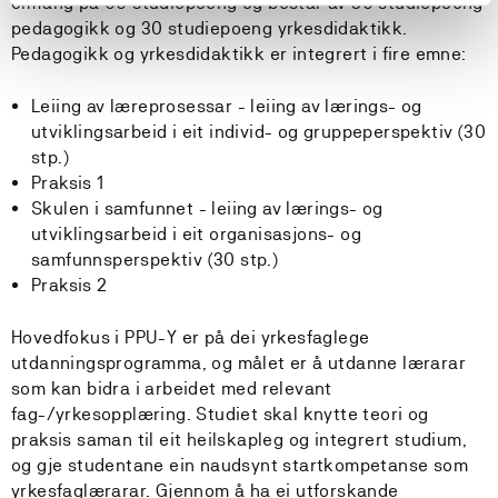
omfang på 60 studiepoeng og består av 30 studiepoeng
pedagogikk og 30 studiepoeng yrkesdidaktikk.
Pedagogikk og yrkesdidaktikk er integrert i fire emne:
Leiing av læreprosessar - leiing av lærings- og
utviklingsarbeid i eit individ- og gruppeperspektiv (30
stp.)
Praksis 1
Skulen i samfunnet - leiing av lærings- og
utviklingsarbeid i eit organisasjons- og
samfunnsperspektiv (30 stp.)
Praksis 2
Hovedfokus i PPU-Y er på dei yrkesfaglege
utdanningsprogramma, og målet er å utdanne lærarar
som kan bidra i arbeidet med relevant
fag-/yrkesopplæring. Studiet skal knytte teori og
praksis saman til eit heilskapleg og integrert studium,
og gje studentane ein naudsynt startkompetanse som
yrkesfaglærarar. Gjennom å ha ei utforskande