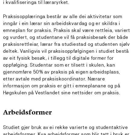
i kvalifiseringa til læraryrket.
Praksisopplæringa består av alle dei aktivitetar som
inngår i ein lærar sin arbeidskvardag og er skildra i
emneplan for praksis. Praksis skal være rettleia, variert
og vurdert, og studentane vil få praksisbesøk der både
praksisrettleiar, lærar fra studiestad og studenten sjølv
deltek. Vanligvis vil praksisoppfølgingen i studiet bestå
av eit fysisk besøk, i tillegg til digitale former for
oppfølging. Studentar som er tilsett i skulen, kan
gjennomføre 50% av praksis på eigen arbeidsplass,
etter avtale med praksiskoordinator. Nærare
informasjon om praksis er gitt i emneplanane og på
Høgskulen på Vestlandet sine nettsider om praksis.
Arbeidsformer
Studiet gjer bruk av ei rekke varierte og studentaktive
arbeidsformer. Kva arbeidsformer som blir tatt i bruk er