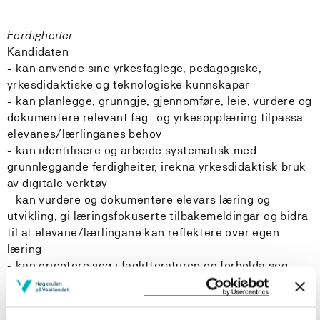
Ferdigheiter
Kandidaten
- kan anvende sine yrkesfaglege, pedagogiske,
yrkesdidaktiske og teknologiske kunnskapar
- kan planlegge, grunngje, gjennomføre, leie, vurdere og
dokumentere relevant fag- og yrkesopplæring tilpassa
elevanes/lærlinganes behov
- kan identifisere og arbeide systematisk med
grunnleggande ferdigheiter, irekna yrkesdidaktisk bruk
av digitale verktøy
- kan vurdere og dokumentere elevars læring og
utvikling, gi læringsfokuserte tilbakemeldingar og bidra
til at elevane/lærlingane kan reflektere over egen
læring
- kan orientere seg i faglitteraturen og forholda seg
kritisk til informasjonskjelder og eksisterande teoriar
knytt til ungdomstrinnet og fag- og yrkesopplæring (8–
13.trinn)