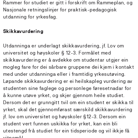
Rammer for studiet er gitt i forskrift om Rammeplan, og
Nasjonale retningslinjer for praktisk-pedagogisk
utdanning for yrkesfag.
Skikkavurdering
Utdanninga er underlagt skikkavurdering, jf. Lov om
universitet og høyskoler § 12-3. Formålet med
skikkavurdering er å avdekke om studentar utgjer ein
mogleg fare for dei sårbare gruppene dei kjem i kontakt
med under utdanninga eller i framtidig yrkesutøving.
Løpande skikkavurdering er ei heilskapleg vurdering av
studenten sine faglege og personlege føresetnadar for
å kunne utøve yrket, og skjer gjennom heile studiet.
Dersom det er grunngitt tvil om ein student er skikka til
yrket, skal det gjennomførast særskild skikkavurdering
jf. lov om universitet og høyskoler §12-3. Dersom ein
student vert funnen uskikka for yrket, kan ein bli
utestengd frå studiet for ein tidsperiode og vil ikkje få
vitnemål.