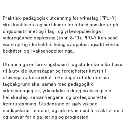
Praktisk-pedagogisk utdanning for yrkesfag (PPU-Y)
skal kvalifisere og sertifisere for arbeid som lærar på
ungdomstrinnet og i fag- og yrkesopplæringa i
vidaregåande opplæring (trinn 8-13). PPU-Y kan også
være nyttig i forhold til leiing av opplæringsaktivitetar i
bedrifter, og i vaksenopplæringa.
Utdanninga er forskingsbasert, og studentane får høve
til å utvikle kunnskapar og ferdigheiter knytt til
utøvinga av læraryrket. Yrkesfaga i studenten sin
fagbakgrunn skal saman med pedagogikk,
yrkespedagogikk, yrkesdidaktikk og praksis gi ein
heilskapleg, samanhengane, og profesjonsretta
lærarutdanning. Studentane er sjølv viktige
medspelarar i studiet, og må rekne med å ta aktivt del i
og ansvar for eiga læring og progresjon.