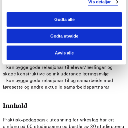
dokumentasjonsformer
Vis detaljar
- Kan via fagleg innsikt, engasjement og
formidlingsevne motivere for elevanes/lærlinganes
Godta alle
læring, yrkesstoltheit og yrkesidentitet
- kan analysere egne behov for kompetanseheving og
ha endrings- og utviklingskompetanse for å møte
Godta utvalde
framtida sitt behov i skule, arbeids- og samfunnsliv
- kan legge til rette for entreprenørskap, nytenking og
Avvis alle
innovasjon, og at lokalt arbeids-, samfunns- og kulturliv
involverast i opplæringa
- kan bygge gode relasjonar til elevar/lærlingar og
skape konstruktive og inkluderande læringsmiljø
- kan bygge gode relasjonar til og samarbeide med
føresette og andre aktuelle samarbeidspartnarar.
Innhald
Praktisk-pedagogisk utdanning for yrkesfag har eit
omfang på 60 studiepoeng og består av 30 studiepoeng