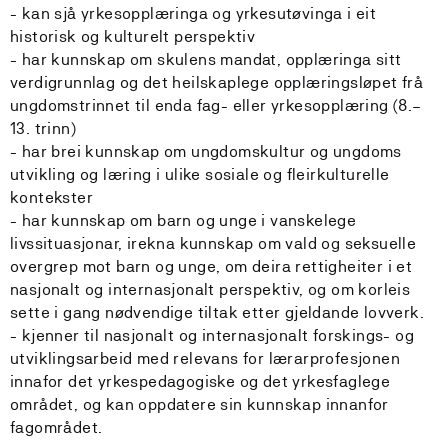
- kan sjå yrkesopplæringa og yrkesutøvinga i eit
historisk og kulturelt perspektiv
- har kunnskap om skulens mandat, opplæringa sitt
verdigrunnlag og det heilskaplege opplæringsløpet frå
ungdomstrinnet til enda fag- eller yrkesopplæring (8.–
13. trinn)
- har brei kunnskap om ungdomskultur og ungdoms
utvikling og læring i ulike sosiale og fleirkulturelle
kontekster
- har kunnskap om barn og unge i vanskelege
livssituasjonar, irekna kunnskap om vald og seksuelle
overgrep mot barn og unge, om deira rettigheiter i et
nasjonalt og internasjonalt perspektiv, og om korleis
sette i gang nødvendige tiltak etter gjeldande lovverk.
- kjenner til nasjonalt og internasjonalt forskings- og
utviklingsarbeid med relevans for lærarprofesjonen
innafor det yrkespedagogiske og det yrkesfaglege
området, og kan oppdatere sin kunnskap innanfor
fagområdet.