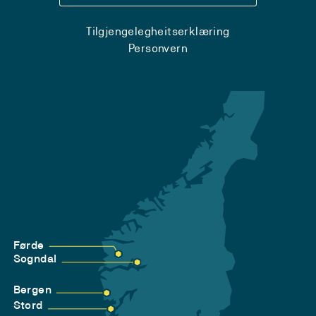
Tilgjengelegheitserklæring
Personvern
Førde
Sogndal
Bergen
Stord