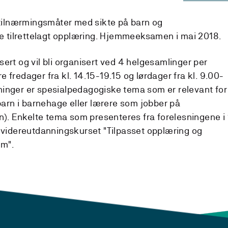
tilnærmingsmåter med sikte på barn og
e tilrettelagt opplæring. Hjemmeeksamen i mai 2018.
ert og vil bli organisert ved 4 helgesamlinger per
 fredager fra kl. 14.15-19.15 og lørdager fra kl. 9.00-
ninger er spesialpedagogiske tema som er relevant for
rn i barnehage eller lærere som jobber på
nn). Enkelte tema som presenteres fra forelesningene i 
d videreutdanningskurset "Tilpasset opplæring og
om".