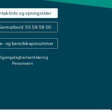
ntaktinfo og opningstider
Sentralbord: 55 58 58 00
se- og beredskapsnummer
ilgjengelegheitserklæring
Personvern