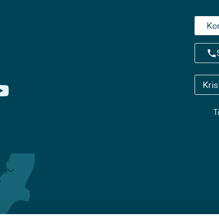
Ko
Kri
T