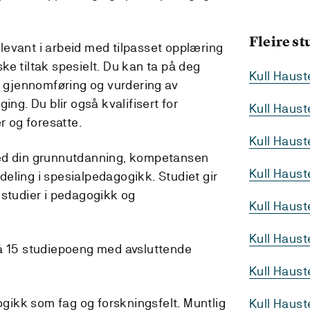
Fleire s
evant i arbeid med tilpasset opplæring
e tiltak spesielt. Du kan ta på deg
Kull Haust
g, gjennomføring og vurdering av
ing. Du blir også kvalifisert for
Kull Haus
r og foresatte.
Kull Haus
ed din grunnutdanning, kompetansen
Kull Haust
avdeling i spesialpedagogikk. Studiet gir
 studier i pedagogikk og
Kull Haus
Kull Haus
på 15 studiepoeng med avsluttende
Kull Haus
gikk som fag og forskningsfelt. Muntlig
Kull Haust