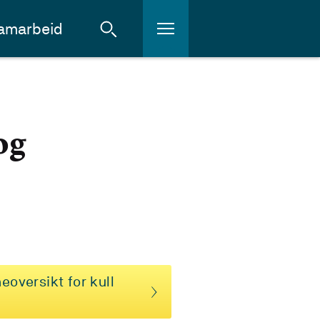
amarbeid
og
eoversikt for kull