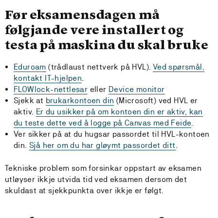
Før eksamensdagen må
følgjande vere installert og
testa på maskina du skal bruke
Eduroam
(trådlaust nettverk på HVL).
Ved spørsmål,
kontakt IT-hjelpen
.
FLOWlock-nettlesar
eller
Device monitor
Sjekk at
brukarkontoen din
(Microsoft) ved HVL er
aktiv.
Er du usikker på om kontoen din er aktiv, kan
du teste dette ved å logge på Canvas med Feide
.
Ver sikker på at du hugsar passordet til HVL-kontoen
din.
Sjå her om du har gløymt passordet ditt
.
Tekniske problem som forsinkar oppstart av eksamen
utløyser ikkje utvida tid ved eksamen dersom det
skuldast at sjekkpunkta over ikkje er følgt.