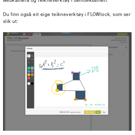
webkamera og teikneverktøy i demoeksamen.
Du finn også eit eige teikneverktøy i FLOWlock, som ser
slik ut: