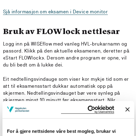
Sjå informasjon om eksamen i Device monitor
Bruk av FLOWlock nettlesar
Logg inn på WISEflow med vanleg HVL-brukarnamn og
passord. Klikk på den aktuelle eksamenen, deretter på
«Start FLOWlock». Dersom andre program er opne, vil
du bli bedt om å lukke dei.
Eit nedtellingsvindauge som viser kor mykje tid som er
att til eksamensstart dukkar automatisk opp på
skjermen. Nedtellingsvindauget bør vere synleg på
skjermen minst 10 minutt før eksamensstart. Når
nedtellinga er ferdig, blir vindauget endra til ei ny
pålogging. Skriv inn passordet som eksamensvakten
oppgir for å aktivere eksamen.
For å gjere nettsidene våre best mogleg, brukar vi
Etter at passordet er skrive inn, kjem du direkte inn i