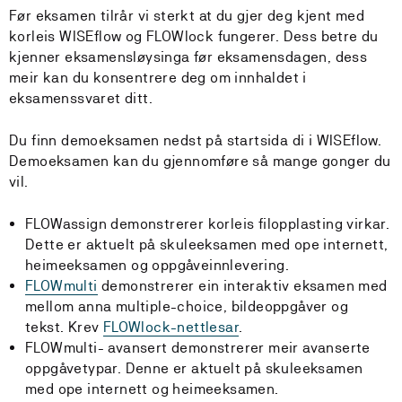
Før eksamen tilrår vi sterkt at du gjer deg kjent med
korleis WISEflow og FLOWlock fungerer. Dess betre du
kjenner eksamensløysinga før eksamensdagen, dess
meir kan du konsentrere deg om innhaldet i
eksamenssvaret ditt.
Du finn demoeksamen nedst på startsida di i WISEflow.
Demoeksamen kan du gjennomføre så mange gonger du
vil.
FLOWassign demonstrerer korleis filopplasting virkar.
Dette er aktuelt på skuleeksamen med ope internett,
heimeeksamen og oppgåveinnlevering.
FLOWmulti
demonstrerer ein interaktiv eksamen med
mellom anna multiple-choice, bildeoppgåver og
tekst. Krev
FLOWlock-nettlesar
.
FLOWmulti- avansert demonstrerer meir avanserte
oppgåvetypar. Denne er aktuelt på skuleeksamen
med ope internett og heimeeksamen.