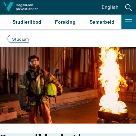
Hopp til innhald
English
Studietilbod
Forsking
Samarbeid
Studium