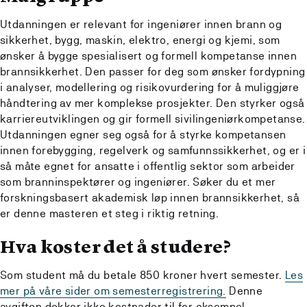
Utdanningen er relevant for ingeniører innen brann og
sikkerhet, bygg, maskin, elektro, energi og kjemi, som
ønsker å bygge spesialisert og formell kompetanse innen
brannsikkerhet. Den passer for deg som ønsker fordypning
i analyser, modellering og risikovurdering for å muliggjøre
håndtering av mer komplekse prosjekter. Den styrker også
karriereutviklingen og gir formell sivilingeniørkompetanse.
Utdanningen egner seg også for å styrke kompetansen
innen forebygging, regelverk og samfunnssikkerhet, og er i
så måte egnet for ansatte i offentlig sektor som arbeider
som branninspektører og ingeniører. Søker du et mer
forskningsbasert akademisk løp innen brannsikkerhet, så
er denne masteren et steg i riktig retning.
Hva koster det å studere?
Som student må du betale 850 kroner hvert semester.
Les
mer på våre sider om semesterregistrering.
Denne
avgiften dekker ikke kostnader til for eksempel