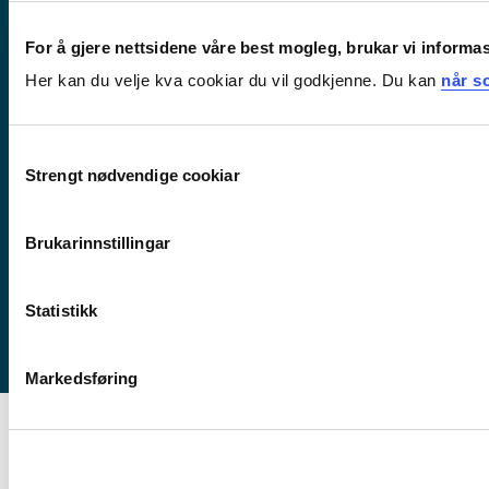
For å gjere nettsidene våre best mogleg, brukar vi informa
Her kan du velje kva cookiar du vil godkjenne. Du kan
når so
Førde
Consent
Sogndal
Strengt nødvendige cookiar
Selection
Bergen
Brukarinnstillingar
Stord
Haugesund
Statistikk
Markedsføring