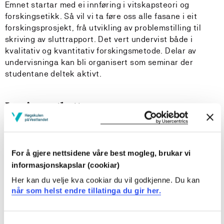
Emnet startar med ei innføring i vitskapsteori og
forskingsetikk. Så vil vi ta føre oss alle fasane i eit
forskingsprosjekt, frå utvikling av problemstilling til
skriving av sluttrapport. Det vert undervist både i
kvalitativ og kvantitativ forskingsmetode. Delar av
undervisninga kan bli organisert som seminar der
studentane deltek aktivt.
Læringsutbytte
Kunnskaper:
For å gjere nettsidene våre best mogleg, brukar vi
Studenten skal
informasjonskapslar (cookiar)
kunne forklare sentrale samfunnsvitenskapelige
Her kan du velje kva cookiar du vil godkjenne. Du kan
begreper og tenkemåter
når som helst endre tillatinga du gir her.
unne beskrive grunnleggende trekk ved
gjennomføring av samfunnsvitenskapelige