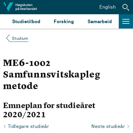
Hopp til innhald
English
Studietilbod
Forsking
Samarbeid
Studium
ME6-1002
Samfunnsvitskapleg
metode
Emneplan for studieåret
2020/2021
Tidlegare studieår
Neste studieår