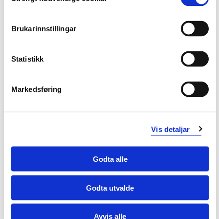
Selection
moderne 3D konstruksjonsverktøy er bygd opp.
ha kjennskap til metoder for oppbygging av modeller.
Brukarinnstillingar
ha kunnskap om hvordan kundekrav, produksjonskrav
og designkrav påvirker oppbygging av modellene.
ha kunnskap om grunnleggende 2D tegneregler,
Statistikk
tilvirkningssymboler, snitt og relevante standarder.
kjenne til optimaliserte og derved miljøvennlige
tilvirkningsmetoder og kunne knytte disse til 3D-
Markedsføring
modelleringsprosessen.
Ferdigheter
Vis detaljar
anvende prinsipper for hensiktsmessig oppbygging av
parter og sammenstillinger.
Godta alle
anvende moderne 3D konstruksjonsverktøy til å
bygge opp modeller vha parter og sammenstillinger.
produsere 2D tegninger i henhold til gjeldende regler.
Godta utvalde
endre og modifisere parter, sammenstillinger og
tegninger.
Avvis alle