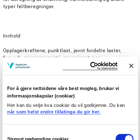
typer feltberegninger.
Innhold
Opplagerkreftene, punktlast, jevnt fordelte laster,
fagverk, massegeometri, spenningstyper,
sikkerhetsfaktor, kombinert lastevirkning.
Læringsutbytte
For å gjere nettsidene våre best mogleg, brukar vi
informasjonskapslar (cookiar)
Ved fullført emne MAS101 3D-Modellering og
Her kan du velje kva cookiar du vil godkjenne. Du kan
elementmetode har studenten følgende kvalifikasjoner:
når som helst endre tillatinga du gir her.
Kunnskaper
Consent
ha inngående kunnskap om hvordan modeller i et
Strengt nødvendige cookiar