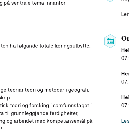
gg på sentrale tema innanfor
g.
Lei
O
nten ha følgande totale læringsutbytte:
He
07.
He
07.
e teoriar teori og metodar i geografi,
nskap
He
sk teori og forsking i samfunnsfaget i
07.
a til grunnleggjande ferdigheiter,
ring og arbeidet med kompetansemål på
Le
t