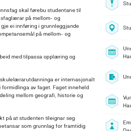
Stu
nsfag skal førebu studentane til
nsfaglærar på mellom- og
gje ei innføring i grunnleggjande
Stu
 kompetansemål på mellom- og
Und
Ha
 arbeid med tilpassa opplæring og
Und
skulelærarutdanninga er internasjonalt
 i formidlinga av faget. Faget inneheld
rdeling mellom geografi, historie og
Vur
Ha
ekt på at studenten tileignar seg
Em
etansar som grunnlag for framtidig
Dag