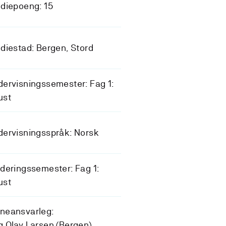
diepoeng: 15
diestad: Bergen, Stord
ervisningssemester: Fag 1:
ust
ervisningsspråk: Norsk
deringssemester: Fag 1:
ust
neansvarleg:
 Olav Larsen (Bergen)