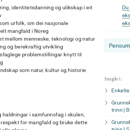
ng, identitetsdanning og ulikskap i eit
Du 
iv
eks
om urfolk, om dei nasjonale
ek
relt mangfald i Noreg
t mellom menneske, teknologi og natur
Pensum-
ng og berekraftig utvikling
glege problemstillingar knytt til
ag
ndskap som natur, kultur og historie
Inngår i:
Enkelte
Grunnsk
trinn | 
 haldningar i samfunnsfag i skulen,
Grunnsk
g respekt for mangfald og bruke dette
trinn | 