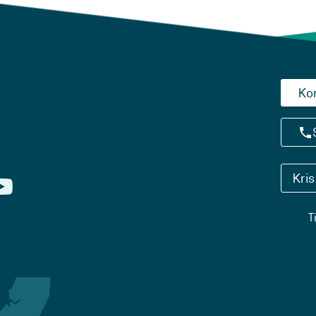
Ko
Kri
T