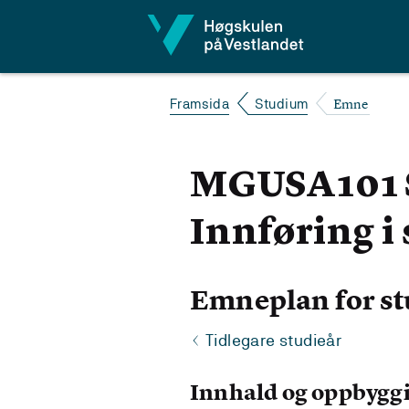
Hopp til innhald
Emne
Framsida
Studium
MGUSA101 S
Innføring i
Emneplan for st
Tidlegare studieår
Innhald og oppbygg