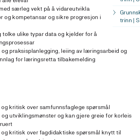
 alle elevar
med særleg vekt på å vidareutvikla
Grunnsk
r og kompetansar og sikre progresjon i
trinn | 
 tolke ulike typar data og kjelder for å
ringsprosessar
 og praksisplanlegging, leiing av læringsarbeid og
nnlag for læringsretta tilbakemelding
ig og kritisk over samfunnsfaglege spørsmål
 og utviklingsmønster og kan gjere greie for korleis
truert
 og kritisk over fagdidaktiske spørsmål knytt til