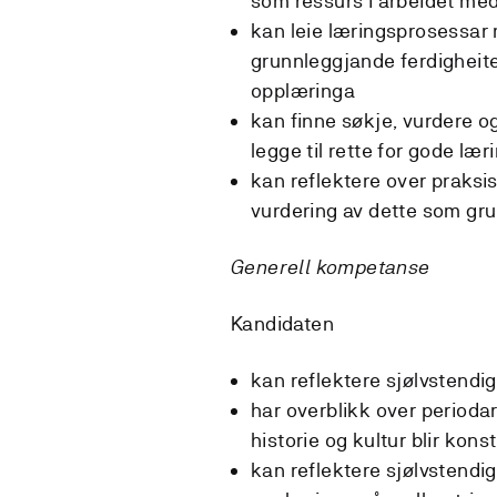
som ressurs i arbeidet med
kan leie læringsprosessar 
grunnleggjande ferdigheite
opplæringa
kan finne søkje, vurdere og
legge til rette for gode læ
kan reflektere over praksis
vurdering av dette som gru
Generell kompetanse
Kandidaten
kan reflektere sjølvstend
har overblikk over periodar
historie og kultur blir kons
kan reflektere sjølvstendig