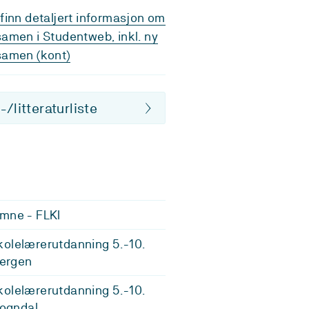
finn detaljert informasjon om
amen i Studentweb, inkl. ny
samen (kont)
/litteraturliste
mne - FLKI
olelærerutdanning 5.-10.
Bergen
olelærerutdanning 5.-10.
Sogndal