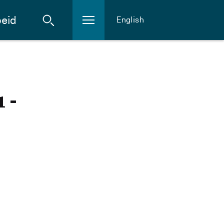
eid
English
 -