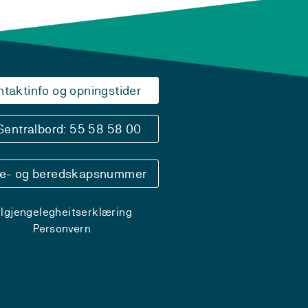
ntaktinfo og opningstider
Sentralbord: 55 58 58 00
se- og beredskapsnummer
ilgjengelegheitserklæring
Personvern