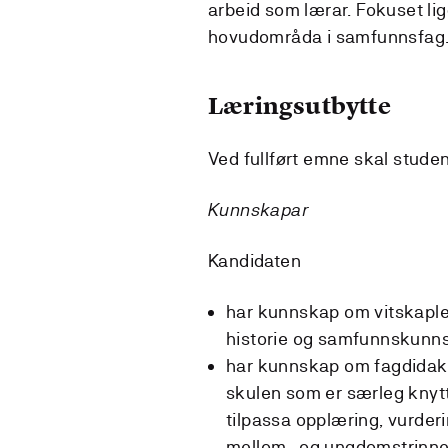
arbeid som lærar. Fokuset li
hovudområda i samfunnsfa
Læringsutbytte
Ved fullført emne skal stude
Kunnskapar
Kandidaten
har kunnskap om vitskapleg
historie og samfunnskun
har kunnskap om fagdidakti
skulen som er særleg knytt
tilpassa opplæring, vurde
mellom- og ungdomstrinne