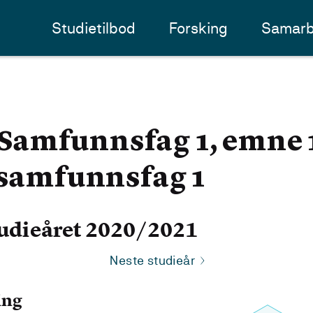
Studietilbod
Forsking
Samarb
amfunnsfag 1, emne 1
 samfunnsfag 1
udieåret 2020/2021
Neste studieår
ing