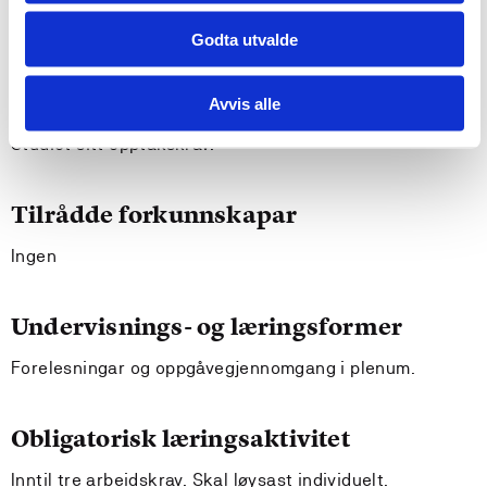
ha eit bevisst forhold til minimunsrettane dei lovfesta
rettsreglane gir.
Godta utvalde
Krav til forkunnskapar
Avvis alle
Studiet sitt opptakskrav.
Tilrådde forkunnskapar
Ingen
Undervisnings- og læringsformer
Forelesningar og oppgåvegjennomgang i plenum.
Obligatorisk læringsaktivitet
Inntil tre arbeidskrav. Skal løysast individuelt.