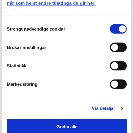
Studenten skal
når som helst endre tillatinga du gir her.
ha kjennskap til privatrettslege rettsreglar som er
Consent
relevante innafor det økonomisk- administrative
Strengt nødvendige cookiar
Selection
fagområdet.
Ferdigheiter:
Brukarinnstillingar
Studenten skal
Statistikk
kunne løyse juridiske problemstillingar innanfor
emnet sitt tema.
Markedsføring
Generell kompetanse:
Vis detaljar
Studenten skal
Godta alle