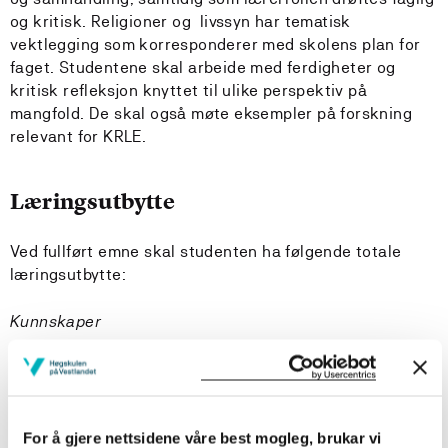
og kritisk. Religioner og livssyn har tematisk
vektlegging som korresponderer med skolens plan for
faget. Studentene skal arbeide med ferdigheter og
kritisk refleksjon knyttet til ulike perspektiv på
mangfold. De skal også møte eksempler på forskning
relevant for KRLE.
Læringsutbytte
Ved fullført emne skal studenten ha følgende totale
læringsutbytte:
Kunnskaper
Kandidaten
har kunnskap om KRLE-faget i et historisk og
komparativt perspektiv
For å gjere nettsidene våre best mogleg, brukar vi