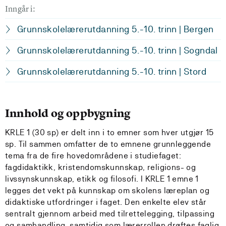
Inngår i:
Grunnskolelærerutdanning 5.-10. trinn | Bergen
Grunnskolelærerutdanning 5.-10. trinn | Sogndal
Grunnskolelærerutdanning 5.-10. trinn | Stord
Innhold og oppbygning
KRLE 1 (30 sp) er delt inn i to emner som hver utgjør 15
sp. Til sammen omfatter de to emnene grunnleggende
tema fra de fire hovedområdene i studiefaget:
fagdidaktikk, kristendomskunnskap, religions- og
livssynskunnskap, etikk og filosofi. I KRLE 1 emne 1
legges det vekt på kunnskap om skolens læreplan og
didaktiske utfordringer i faget. Den enkelte elev står
sentralt gjennom arbeid med tilrettelegging, tilpassing
og samhandling, samtidig som lærerrollen drøftes faglig