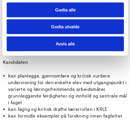
kan identifisere utfordringer omkring etisk, religiøst
Godta alle
og livssynsmessig mangfold i skole og samfunn, og
kritisk reflektere omkring disse utfordringene
Godta utvalde
kan samhandle med elever og være en god
samtalepartner i faglig relaterte spørsmål.
Avvis alle
Generell kompetanse
Kandidaten
kan planlegge, gjennomføre og kritisk vurdere
undervisning for den enkelte elev med utgangspunkt i
varierte og læringsfremmende arbeidsmåter,
grunnleggende ferdigheter og innhold og sentrale mål
i faget
kan faglig og kritisk drøfte lærerrollen i KRLE
kan formidle eksempler på forskning innen fagfeltet.