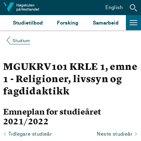
Hopp til innhald
English
Studietilbod
Forsking
Samarbeid
Studium
MGUKRV101 KRLE 1, emne
1 - Religioner, livssyn og
fagdidaktikk
Emneplan for studieåret
2021/2022
Tidlegare studieår
Neste studieår