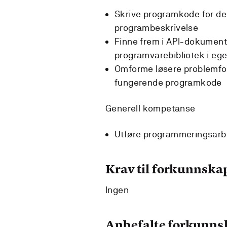
Skrive programkode for del
programbeskrivelse
Finne frem i API-dokument
programvarebibliotek i e
Omforme løsere problemfor
fungerende programkode
Generell kompetanse
Utføre programmeringsarbe
Krav til forkunnska
Ingen
Anbefalte forkunns