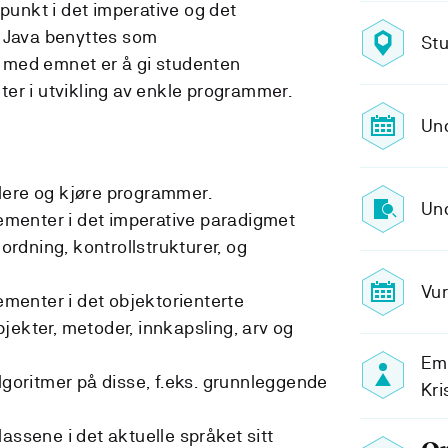
nkt i det imperative og det
. Java benyttes som
Stu
 med emnet er å gi studenten
er i utvikling av enkle programmer.
Un
lere og kjøre programmer.
Und
menter i det imperative paradigmet
lordning, kontrollstrukturer, og
Vur
enter i det objektorienterte
jekter, metoder, innkapsling, arv og
Emn
lgoritmer på disse, f.eks. grunnleggende
Kri
assene i det aktuelle språket sitt