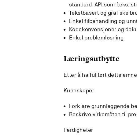
standard-API som f.eks. st
Tekstbasert og grafiske br
Enkel filbehandling og un
Kodekonvensjoner og dok
Enkel problemløsning
Læringsutbytte
Etter å ha fullført dette emn
Kunnskaper
Forklare grunnleggende b
Beskrive virkemåten til p
Ferdigheter