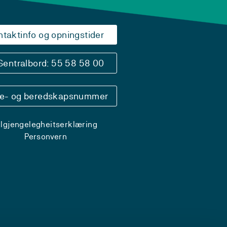
ntaktinfo og opningstider
Sentralbord: 55 58 58 00
se- og beredskapsnummer
ilgjengelegheitserklæring
Personvern