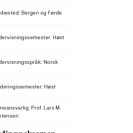
diested: Bergen og Førde
dervisningssemester: Høst
ervisningsspråk: Norsk
deringssemester: Høst
eansvarlig: Prof. Lars M.
stensen