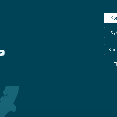
Ko
Kri
T