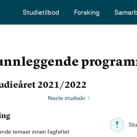
Studietilbod
Forsking
Samarb
unnleggende program
udieåret 2021/2022
Neste studieår
ing
Stu
nde temaer innen fagfeltet