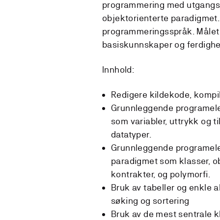
programmering med utgangspu
objektorienterte paradigmet
programmeringsspråk. Målet
basiskunnskaper og ferdighet
Innhold:
Redigere kildekode, kompi
Grunnleggende programele
som variabler, uttrykk og ti
datatyper.
Grunnleggende programelem
paradigmet som klasser, ob
kontrakter, og polymorfi.
Bruk av tabeller og enkle a
søking og sortering
Bruk av de mest sentrale kl