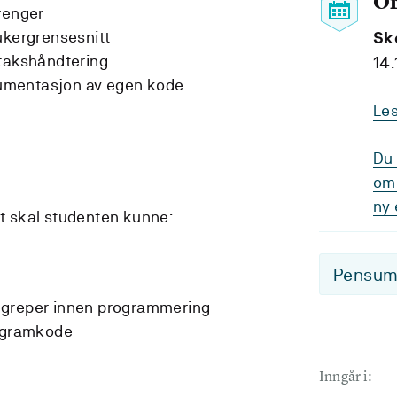
O
renger
ukergrensesnitt
Sk
ntakshåndtering
14.
umentasjon av egen kode
Le
Du 
om 
ny 
et skal studenten kunne:
Pensum-
egreper innen programmering
rogramkode
Inngår i: