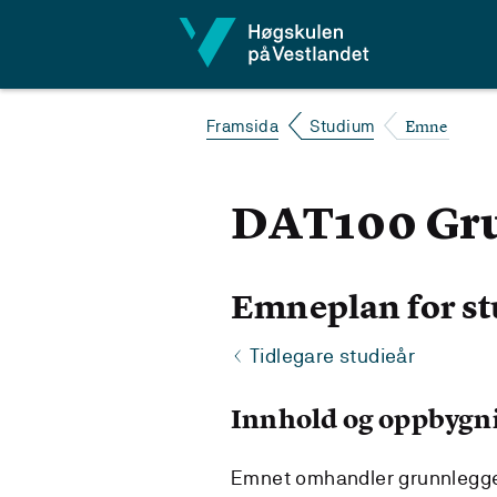
Hopp til innhald
Emne
Framsida
Studium
DAT100 Gr
Emneplan for st
Tidlegare studieår
Innhold og oppbygn
Emnet omhandler grunnlegge