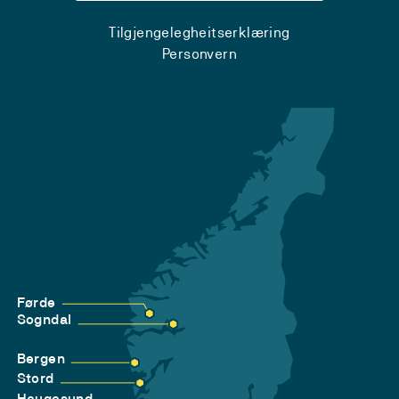
Tilgjengelegheitserklæring
Personvern
Førde
Sogndal
Bergen
Stord
Haugesund