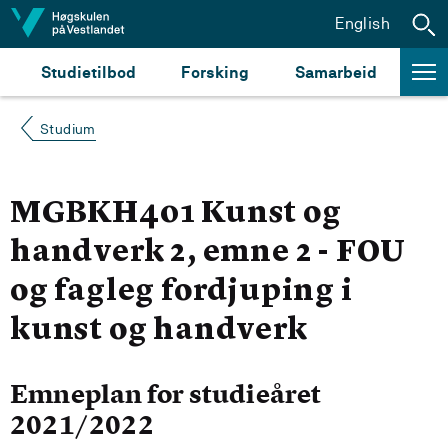
Hopp til innhald
English
Studietilbod
Forsking
Samarbeid
Studium
MGBKH401 Kunst og
handverk 2, emne 2 - FOU
og fagleg fordjuping i
kunst og handverk
Emneplan for studieåret
2021/2022