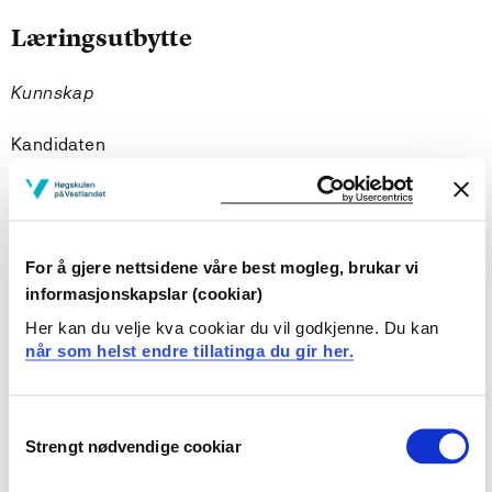
Læringsutbytte
Kunnskap
Kandidaten
har kunnskap om barn sine uttrykk, deira skapande
evne og formspråk, samt korleis dette bidreg til å
danne deira identitet og livsverd
For å gjere nettsidene våre best mogleg, brukar vi
har kunnskap om relevante analoge og digitale
informasjonskapslar (cookiar)
verktøy, ulike material, teknikkar og estetiske
verkemiddel som eigner seg i opplæringa av barn
Her kan du velje kva cookiar du vil godkjenne. Du kan
har kunnskap om aktuell forsking og utvikling i dette
når som helst endre tillatinga du gir her.
kunnskapsfeltet og om hovudretningar innanfor
handverk, design, arkitektur og kunst i ulike kulturar
til ulike tider
Consent
Strengt nødvendige cookiar
har innsikt i erfaringsbasert kunnskap, idéutvikling
Selection
og om relevante forskingsmetoder, vurderings- og