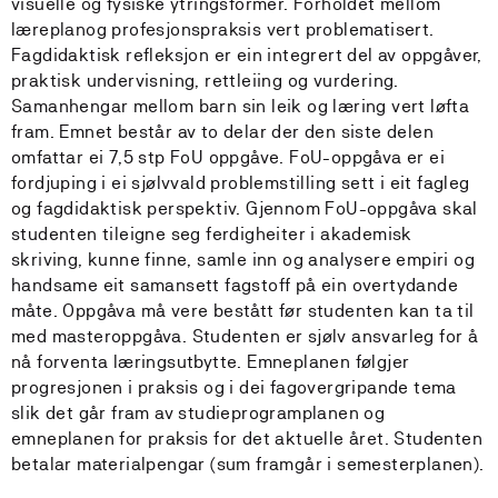
visuelle og fysiske ytringsformer. Forholdet mellom
læreplanog profesjonspraksis vert problematisert.
Fagdidaktisk refleksjon er ein integrert del av oppgåver,
praktisk undervisning, rettleiing og vurdering.
Samanhengar mellom barn sin leik og læring vert løfta
fram. Emnet består av to delar der den siste delen
omfattar ei 7,5 stp FoU oppgåve. FoU-oppgåva er ei
fordjuping i ei sjølvvald problemstilling sett i eit fagleg
og fagdidaktisk perspektiv. Gjennom FoU-oppgåva skal
studenten tileigne seg ferdigheiter i akademisk
skriving, kunne finne, samle inn og analysere empiri og
handsame eit samansett fagstoff på ein overtydande
måte. Oppgåva må vere bestått før studenten kan ta til
med masteroppgåva. Studenten er sjølv ansvarleg for å
nå forventa læringsutbytte. Emneplanen følgjer
progresjonen i praksis og i dei fagovergripande tema
slik det går fram av studieprogramplanen og
emneplanen for praksis for det aktuelle året. Studenten
betalar materialpengar (sum framgår i semesterplanen).