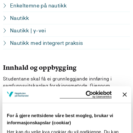
Enkeltemne på nautikk
Nautikk
Nautikk | y-vei
Nautikk med integrert praksis
Innhald og oppbygging
Studentane skal få ei grunnleggjande innføring i
samfunnsvitskapleg forskingsmetode. Gjennom
forelesninger og praktiske øvingar får studentene ei
grunnleggande innføring i planlegging- og
gjennomføring av kvalitative og kvantitative
forskningstilnærmingar og metoder. Emnet passar for
For å gjere nettsidene våre best mogleg, brukar vi
alle, men er godt tilpassa studentar som skal skrive
informasjonskapslar (cookiar)
bacheloroppgave i nautikk påfølgande semester.
Her kan du velje kva cookiar du vil godkjenne. Du kan