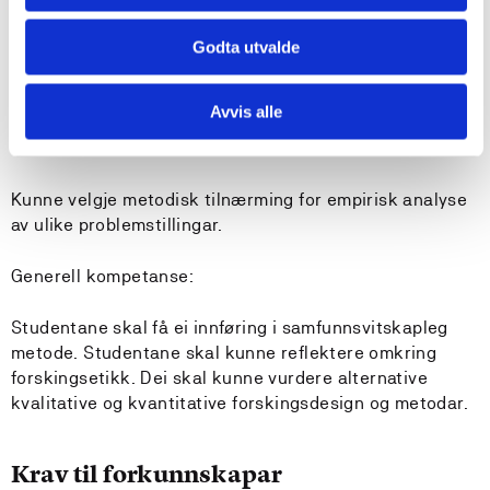
og problem.
Godta utvalde
Kunne reflektere over muligheitane for generalisering,
samt diskutere problemstillingar omkring validitet og
Avvis alle
reliabilitet, feilkjelder og feiltolkingar i empirisk baserte
studiar.
Kunne velgje metodisk tilnærming for empirisk analyse
av ulike problemstillingar.
Generell kompetanse:
Studentane skal få ei innføring i samfunnsvitskapleg
metode. Studentane skal kunne reflektere omkring
forskingsetikk. Dei skal kunne vurdere alternative
kvalitative og kvantitative forskingsdesign og metodar.
Krav til forkunnskapar