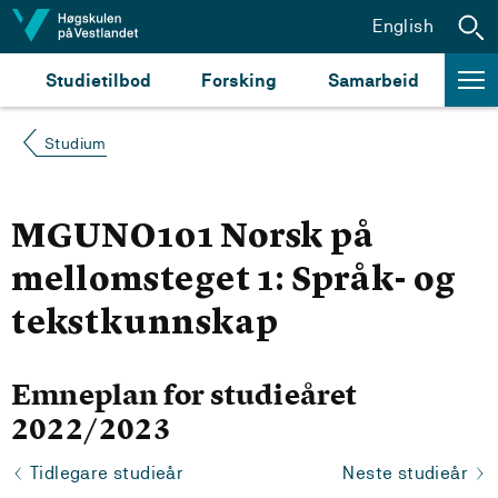
Hopp til innhald
English
Studietilbod
Forsking
Samarbeid
Studium
MGUNO101 Norsk på
mellomsteget 1: Språk- og
tekstkunnskap
Emneplan for studieåret
2022/2023
Tidlegare studieår
Neste studieår