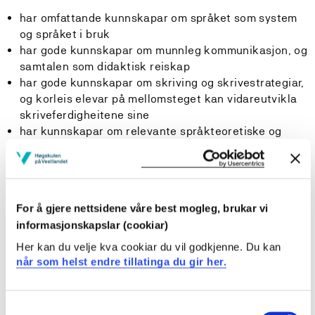
har omfattande kunnskapar om språket som system
og språket i bruk
har gode kunnskapar om munnleg kommunikasjon, og
samtalen som didaktisk reiskap
har gode kunnskapar om skriving og skrivestrategiar,
og korleis elevar på mellomsteget kan vidareutvikla
skriveferdigheitene sine
har kunnskapar om relevante språkteoretiske og
språkdidaktiske omgrep og perspektiv
har kunnskapar om det å læra norsk som andrespråk
har kunnskapar om den gjeldande planen for
norskfaget i skulen.
For å gjere nettsidene våre best mogleg, brukar vi
informasjonskapslar (cookiar)
Ferdigheter
Her kan du velje kva cookiar du vil godkjenne. Du kan
Studenten
når som helst endre tillatinga du gir her.
kan planleggja, gjennomføra og vurdera
Consent
norskundervisning for elevar på mellomsteget og