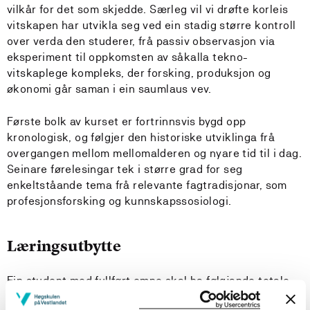
vilkår for det som skjedde. Særleg vil vi drøfte korleis
vitskapen har utvikla seg ved ein stadig større kontroll
over verda den studerer, frå passiv observasjon via
eksperiment til oppkomsten av såkalla tekno-
vitskaplege kompleks, der forsking, produksjon og
økonomi går saman i ein saumlaus vev.
Første bolk av kurset er fortrinnsvis bygd opp
kronologisk, og følgjer den historiske utviklinga frå
overgangen mellom mellomalderen og nyare tid til i dag.
Seinare førelesingar tek i større grad for seg
enkeltståande tema frå relevante fagtradisjonar, som
profesjonsforsking og kunnskapssosiologi.
Læringsutbytte
Ein student med fullført emne skal ha følgjande totale
læringsutbytte definert i kunnskap, ferdigheiter og