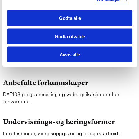
Generell kompetanse
Arbeide i gruppe i et utviklingsprosjekt
Godta alle
Kommunisere skriftlig og muntlig innad i gruppe og
mot kunde/oppdragsgiver
Godta utvalde
Krav til forkunnskaper
Avvis alle
Ingen
Anbefalte forkunnskaper
DAT108 programmering og webapplikasjoner eller
tilsvarende.
Undervisnings- og læringsformer
Forelesninger, øvingsoppgaver og prosjektarbeid i