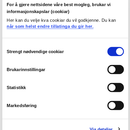
For å gjere nettsidene våre best mogleg, brukar vi
Forklare grunnleggende begreper i systemutvikling
informasjonskapslar (cookiar)
generelt og for aktuell(e) metode(r)
Her kan du velje kva cookiar du vil godkjenne. Du kan
Beskrive hvordan modeller kan brukes til ulike formål
når som helst endre tillatinga du gir her.
i en utviklingsprosess
Beskrive ulike elementer som inngår i et
utviklingsprosjekt
Consent
Bruke egen prosjekterfaring i drøfting og vurdering av
Strengt nødvendige cookiar
Selection
metodiske elementer
Brukarinnstillingar
Ferdigheter
Bruke kjente metoder for å utvikle programvare
Statistikk
Bruke modeller til å beskrive løsninger
Planlegge, gjennomføre og følge opp mindre
utviklingsprosjekter
Markedsføring
Vurdere risiko og foreslå tiltak for å håndtere risiko i
utviklingsprosjekter
Vis detaljar