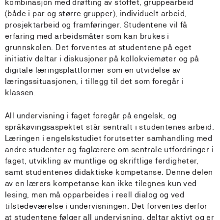
kombinasjon med drøfting av stoffet, gruppearbeid
(både i par og større grupper), individuelt arbeid,
prosjektarbeid og framføringer. Studentene vil få
erfaring med arbeidsmåter som kan brukes i
grunnskolen. Det forventes at studentene på eget
initiativ deltar i diskusjoner på kollokviemøter og på
digitale læringsplattformer som en utvidelse av
læringssituasjonen, i tillegg til det som foregår i
klassen.
All undervisning i faget foregår på engelsk, og
språkøvingsaspektet står sentralt i studentenes arbeid.
Læringen i engelskstudiet forutsetter samhandling med
andre studenter og faglærere om sentrale utfordringer i
faget, utvikling av muntlige og skriftlige ferdigheter,
samt studentenes didaktiske kompetanse. Denne delen
av en lærers kompetanse kan ikke tilegnes kun ved
lesing, men må opparbeides i reell dialog og ved
tilstedeværelse i undervisningen. Det forventes derfor
at studentene følger all undervisning, deltar aktivt og er