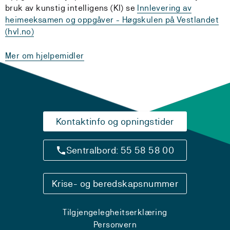
bruk av kunstig
intelligens (KI) se
Innlevering av
heimeeksamen og oppgåver - Høgskulen på Vestlandet
(hvl.no)
Mer om hjelpemidler
Kontaktinfo og opningstider
Sentralbord: 55 58 58 00
Krise- og beredskapsnummer
Tilgjengelegheitserklæring
Personvern