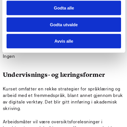
kan arbeide selvstendig og sammen med andre for å
tilrettelegge for egen utvikling
Godta alle
kan vedlikeholde og utvikle sin egen språklige og
didaktiske kompetanse
Godta utvalde
kan skrive akademiske tekster på begynnernivå
Avvis alle
Krav til forkunnskaper
Ingen
Undervisnings- og læringsformer
Kurset omfatter en rekke strategier for språklæring og
arbeid med et fremmedspråk, blant annet gjennom bruk
av digitale verktøy. Det blir gitt innføring i akademisk
skriving.
Arbeidsmåter vil være oversiktsforelesninger i