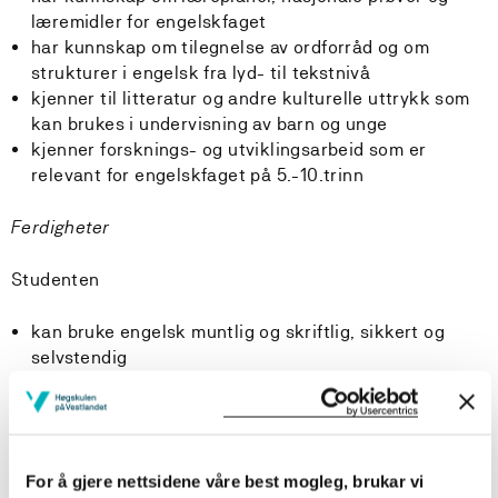
læremidler for engelskfaget
har kunnskap om tilegnelse av ordforråd og om
strukturer i engelsk fra lyd- til tekstnivå
kjenner til litteratur og andre kulturelle uttrykk som
kan brukes i undervisning av barn og unge
kjenner forsknings- og utviklingsarbeid som er
relevant for engelskfaget på 5.-10.trinn
Ferdigheter
Studenten
kan bruke engelsk muntlig og skriftlig, sikkert og
selvstendig
kan planlegge og lede varierte og differensierte
læringsaktiviteter, også digitale, som fremmer
utvikling av de grunnleggende ferdighetene
kan identifisere ulike typer av underveis- og
For å gjere nettsidene våre best mogleg, brukar vi
sluttvurdering for å veilede elever i