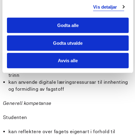
dokumentasjon og vurdering
Vis detaljar
kan formidle kjennskap til relevant lokal, nasjonal og
global kunst- og formkultur
Godta alle
kan bruke og vedlikehalde relevante handverktøy, og
kjenner til korleis ein ivaretek arbeidsmiljø og
sikkerheit på verkstedane (HMS-rutinar)
Godta utvalde
kan anvende teikning som språkform og som verktøy
i skissearbeid
Avvis alle
kan planlegge og gjennomføre undervisning, og legge
til rette for tilpassa opplæring for alle elevar i 5. - 10.
trinn
kan anvende digitale læringsressursar til innhenting
og formidling av fagstoff
Generell kompetanse
Studenten
kan reflektere over fagets eigenart i forhold til