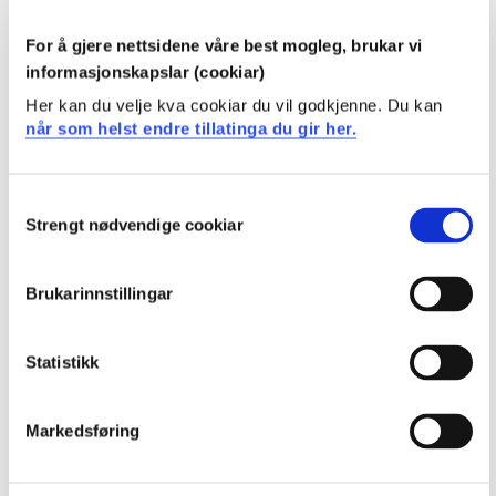
Studenten
For å gjere nettsidene våre best mogleg, brukar vi
informasjonskapslar (cookiar)
har grunnleggjande kunnskap om relevante material,
Her kan du velje kva cookiar du vil godkjenne. Du kan
teknikkar, verktøy og estetiske verkemiddel
når som helst endre tillatinga du gir her.
kjenner til relevant lokal, nasjonal og global kunst-
og formkultur
har kunnskap om barn og unge sine to- og
Consent
tredimensjonale ytringsformer med tilhøyrande
Strengt nødvendige cookiar
Selection
teoriar om estetiske læringsprosesser, oppleving og
kreativitet
kjenner til gjeldande reglar om opphavsrett,
Brukarinnstillingar
personvern og kjeldekritikk
Ferdigheiter
Statistikk
Studenten
Markedsføring
kan i eigne skapande prosessar, bruke skisser som
verktøy i arbeid med utprøvingar, idear,