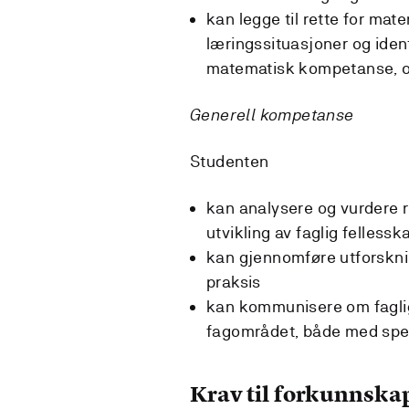
kan legge til rette for mat
læringssituasjoner og ident
matematisk kompetanse, og
Generell kompetanse
Studenten
kan analysere og vurdere re
utvikling av faglig felless
kan gjennomføre utforskni
praksis
kan kommunisere om faglige
fagområdet, både med spesi
Krav til forkunnska