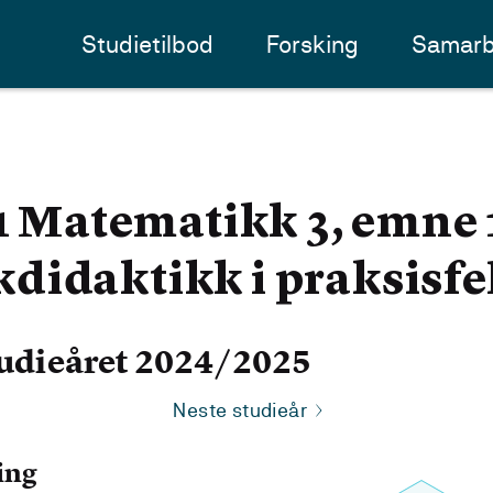
Studietilbod
Forsking
Samarb
atematikk 3, emne 1
idaktikk i praksisfe
udieåret 2024/2025
Neste studieår
ing