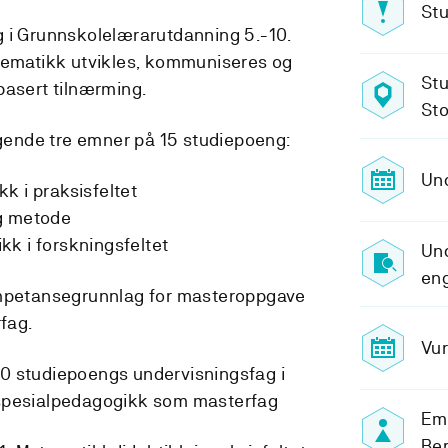
Stu
g i Grunnskolelærarutdanning 5.-10.
atematikk utvikles, kommuniseres og
Stu
basert tilnærming.
Sto
ølgende tre emner på 15 studiepoeng:
Un
k i praksisfeltet
og metode
k i forskningsfeltet
Und
en
ompetansegrunnlag for masteroppgave
fag.
Vur
0 studiepoengs undervisningsfag i
 spesialpedagogikk som masterfag
Em
Ber