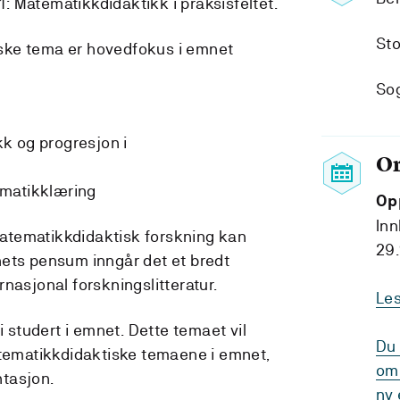
 Matematikkdidaktikk i praksisfeltet.
Sto
ske tema er hovedfokus i emnet
Sog
k og progresjon i
O
ematikklæring
Op
Inn
atematikkdidaktisk forskning kan
29.
nets pensum inngår det et bredt
nasjonal forskningslitteratur.
Le
i studert i emnet. Dette temaet vil
Du 
atematikkdidaktiske temaene i emnet,
om 
tasjon.
ny 