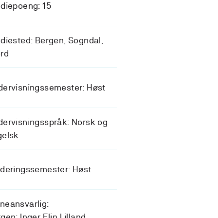
diepoeng: 15
diested: Bergen, Sogndal,
rd
dervisningssemester: Høst
ervisningsspråk: Norsk og
gelsk
deringssemester: Høst
neansvarlig:
gen: Inger Elin Lilland