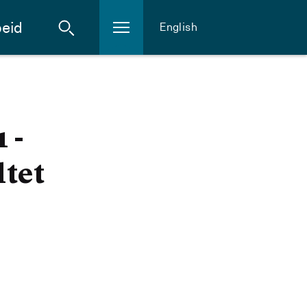
eid
English
 -
ltet