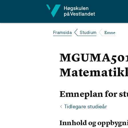
Hopp til innhald
Emne
Framsida
Studium
MGUMA501 M
Matematikkd
Emneplan for st
Tidlegare studieår
Innhold og oppbygn