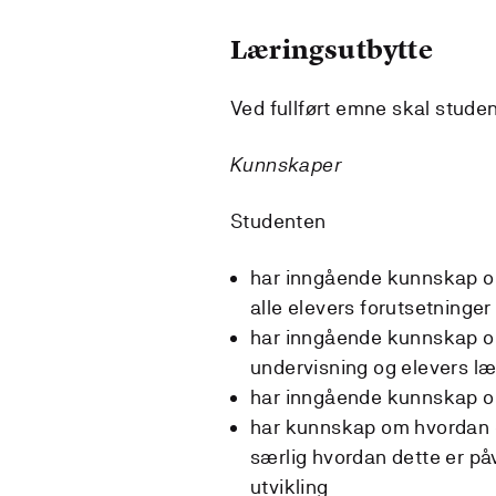
Læringsutbytte
Ved fullført emne skal stude
Kunnskaper
Studenten
har inngående kunnskap o
alle elevers forutsetninge
har inngående kunnskap om 
undervisning og elevers læ
har inngående kunnskap o
har kunnskap om hvordan 
særlig hvordan dette er påv
utvikling