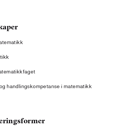
kaper
atematikk
tikk
atematikkfaget
og handlingskompetanse i matematikk
læringsformer