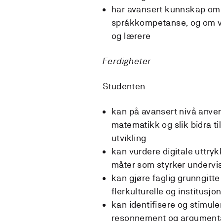
har avansert kunnskap om 
språkkompetanse, og om vi
og lærere
Ferdigheter
Studenten
kan på avansert nivå anven
matematikk og slik bidra ti
utvikling
kan vurdere digitale uttry
måter som styrker undervis
kan gjøre faglig grunngitte
flerkulturelle og institusjo
kan identifisere og stimule
resonnement og argumenta