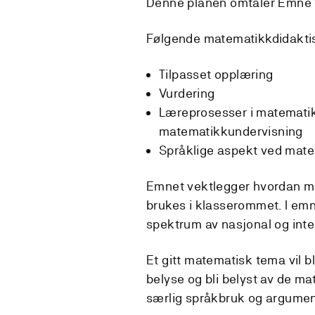
Denne planen omtaler Emne 1:
Følgende matematikkdidakti
Tilpasset opplæring
Vurdering
Læreprosesser i matematik
matematikkundervisning
Språklige aspekt ved mat
Emnet vektlegger hvordan m
brukes i klasserommet. I em
spektrum av nasjonal og inter
Et gitt matematisk tema vil bl
belyse og bli belyst av de m
særlig språkbruk og argumen