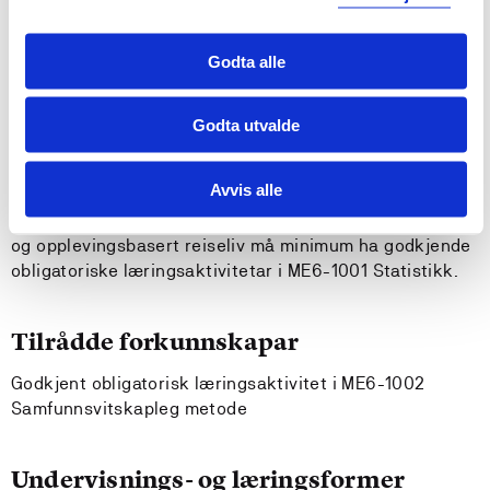
Bestått minst 90 studiepoeng før
undervisningspåmelding i haustsemesteret.
Godta alle
Studentar på bachelor i økonomi og administrasjon og
bachelor i økonomi og jus må minimum ha godkjende
Godta utvalde
obligatoriske læringsaktivitetar i BØA115 Statistikk.
Avvis alle
Studentar på bachelor i reiseliv, marknadsføring og
leiing, bachelor i eigedomsmekling og bachelor i natur-
og opplevingsbasert reiseliv må minimum ha godkjende
obligatoriske læringsaktivitetar i ME6-1001 Statistikk.
Tilrådde forkunnskapar
Godkjent obligatorisk læringsaktivitet i ME6-1002
Samfunnsvitskapleg metode
Undervisnings- og læringsformer