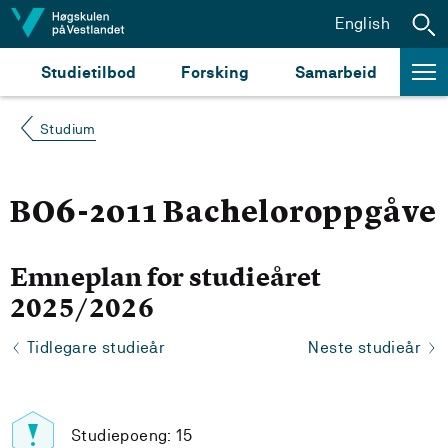
Hopp til innhald
English
Studietilbod
Forsking
Samarbeid
Studium
BO6-2011 Bacheloroppgåve
Emneplan for studieåret
2025/2026
Tidlegare studieår
Neste studieår
Studiepoeng: 15