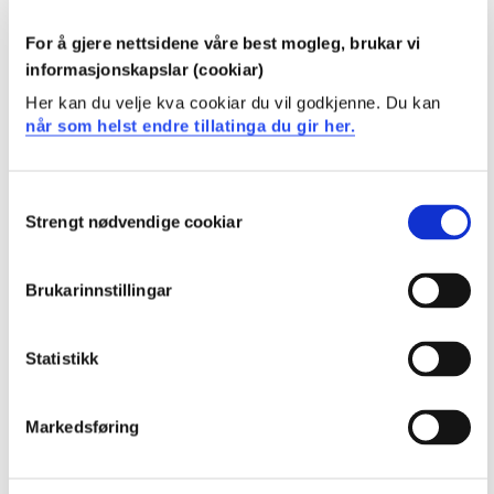
Kandidaten har kunnskap om hjelpe- og
For å gjere nettsidene våre best mogleg, brukar vi
støttelitteratur for produksjon av 3D-modeller
informasjonskapslar (cookiar)
Her kan du velje kva cookiar du vil godkjenne. Du kan
Kandidaten har kunnskap om Creo Paramteric -
når som helst endre tillatinga du gir her.
miljøene: Part, Assembly, Weld og Sheet Metal, og
hvordan disse kan brukes til å modellere objekter i
3D
Consent
Strengt nødvendige cookiar
Selection
Ferdighet
Brukarinnstillingar
Kandidaten kan anvende moderne programvare for
3D-modellering ( Creo Paramteric)
Statistikk
Kandidaten kan anvende funksjoner og
arbeidsmetoder for produksjon av 3D-modeller i Creo
Paramteric
Markedsføring
Kandidaten kan anvende hjelpe- og støttelitteratur