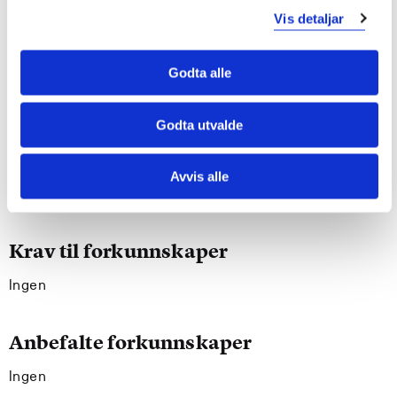
for produksjon av 3D-modeller
Vis detaljar
Generell kompetanse
Godta alle
Kandidaten er bevisst miljømessige og etiske
konsekvenser av teknologiske produkter og løsninger
Godta utvalde
Kandidaten kan dele sine kunnskaper og erfaringer
med andre, både skriftlig og muntlig og kan
Avvis alle
samarbeide i gruppe
Krav til forkunnskaper
Ingen
Anbefalte forkunnskaper
Ingen