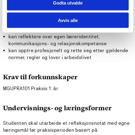
kan med grunnlag i teori og forskning kritisk vurdere
Godta utvalde
egen og andres undervisningspraksis
kan identifisere og drøfte didaktiske konsekvenser,
Avvis alle
muligheter og utfordringer i en skole preget av
mangfold
kan reflektere over egen læreridentitet,
kommunikasjons- og relasjonskompetanse
kan opptre profesjonelt og rette seg etter gjeldende
normer, regler og lover i arbeidslivet
Krav til forkunnskaper
MGUPRA101 Praksis 1. år
Undervisnings- og læringsformer
Studenten skal utarbeide et refleksjonsnotat med egne
læringsmål før praksisperioden basert på