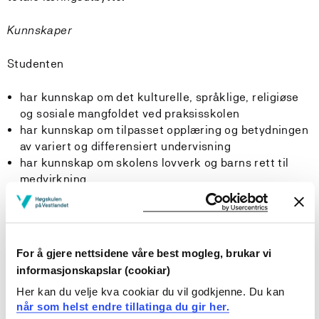
Kunnskaper
Studenten
har kunnskap om det kulturelle, språklige, religiøse
og sosiale mangfoldet ved praksisskolen
har kunnskap om tilpasset opplæring og betydningen
av variert og differensiert undervisning
har kunnskap om skolens lovverk og barns rett til
medvirkning
Ferdigheter
Studenten
For å gjere nettsidene våre best mogleg, brukar vi
informasjonskapslar (cookiar)
kan alene og sammen med andre planlegge,
Her kan du velje kva cookiar du vil godkjenne. Du kan
gjennomføre og vurdere undervisning med
når som helst endre tillatinga du gir her.
utgangspunkt i lokale og nasjonale planer