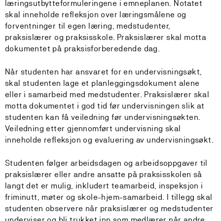
læringsutbytteformuleringene i emneplanen. Notatet
skal inneholde refleksjon over læringsmålene og
forventninger til egen læring, medstudenter,
praksislærer og praksisskole. Praksislærer skal motta
dokumentet på praksisforberedende dag.
Når studenten har ansvaret for en undervisningsøkt,
skal studenten lage et planleggingsdokument alene
eller i samarbeid med medstudenter. Praksislærer skal
motta dokumentet i god tid før undervisningen slik at
studenten kan få veiledning før undervisningsøkten.
Veiledning etter gjennomført undervisning skal
inneholde refleksjon og evaluering av undervisningsøkt.
Studenten følger arbeidsdagen og arbeidsoppgaver til
praksislærer eller andre ansatte på praksisskolen så
langt det er mulig, inkludert teamarbeid, inspeksjon i
friminutt, møter og skole-hjem-samarbeid. I tillegg skal
studenten observere når praksislærer og medstudenter
underviser og bli trukket inn som medlærer når andre