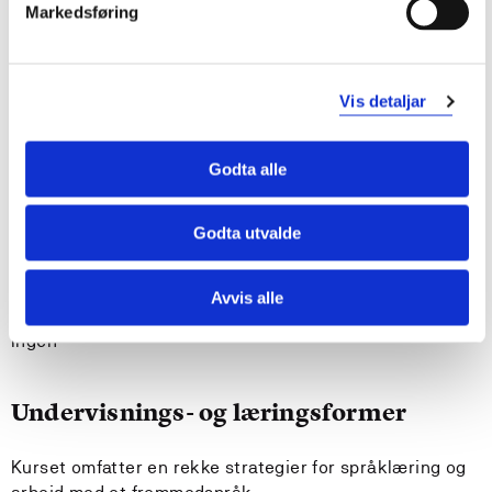
engelsk på en måte som er tilpasset elever på trinn 1-
Markedsføring
7
kan reflektere over egen læring og
undervisningspraksis i lys av etiske grunnverdier og
skolens ansvar for barn og unges personlige vekst
Vis detaljar
kan arbeide selvstendig og sammen med andre for å
tilrettelegge for elevers læring og utvikling
Godta alle
kan vedlikeholde og utvikle sin egen språklige og
didaktiske kompetanse
kan skrive akademisk på begynnernivå
Godta utvalde
Krav til forkunnskaper
Avvis alle
Ingen
Undervisnings- og læringsformer
Kurset omfatter en rekke strategier for språklæring og