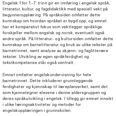
Engelsk 1 for 1.-7. trinn gir en innføring i engelsk språk,
litteratur, kultur, og fagdidaktikk med spesiell vekt på
begynneropplæring. På språksiden omfatter dette
kunnskap om hvordan språket er bygd opp, og emnet
har et komparativt fokus som vektlegger språklige
forskjeller mellom engelsk og norsk, eventuelt også
andre språk. På litteratur- og kultursiden omfatter dette
kunnskap om barnelitteratur og bruk av ulike tekster på
barnetrinnet, samt analyse av skjønn- og faglitterære
tekster. Utvikling av egen språkferdighet og
tekstkompetanse står også sentralt.
Emnet omfatter engelskundervisning for hele
barnetrinnet. Dette inkluderer grunnleggende
ferdigheter og kjennskap til læreplanverket, samt det
som kjennetegner elevene i denne aldersgruppen og
deres språkutvikling i engelsk. I tillegg gir emnet innsikt
i ulike læringsaktiviteter og metoder for
engelskopplæringen i grunnskolen.