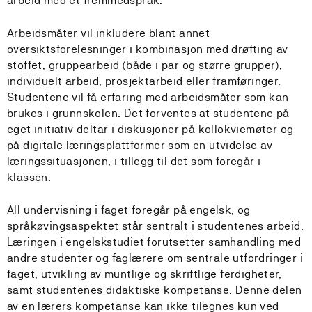
arbeid med et fremmedspråk.
Arbeidsmåter vil inkludere blant annet
oversiktsforelesninger i kombinasjon med drøfting av
stoffet, gruppearbeid (både i par og større grupper),
individuelt arbeid, prosjektarbeid eller framføringer.
Studentene vil få erfaring med arbeidsmåter som kan
brukes i grunnskolen. Det forventes at studentene på
eget initiativ deltar i diskusjoner på kollokviemøter og
på digitale læringsplattformer som en utvidelse av
læringssituasjonen, i tillegg til det som foregår i
klassen.
All undervisning i faget foregår på engelsk, og
språkøvingsaspektet står sentralt i studentenes arbeid.
Læringen i engelskstudiet forutsetter samhandling med
andre studenter og faglærere om sentrale utfordringer i
faget, utvikling av muntlige og skriftlige ferdigheter,
samt studentenes didaktiske kompetanse. Denne delen
av en lærers kompetanse kan ikke tilegnes kun ved