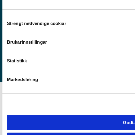
Førde
Consent
Sogndal
Strengt nødvendige cookiar
Selection
Bergen
Stord
Brukarinnstillingar
Haugesund
Statistikk
Markedsføring
Godta