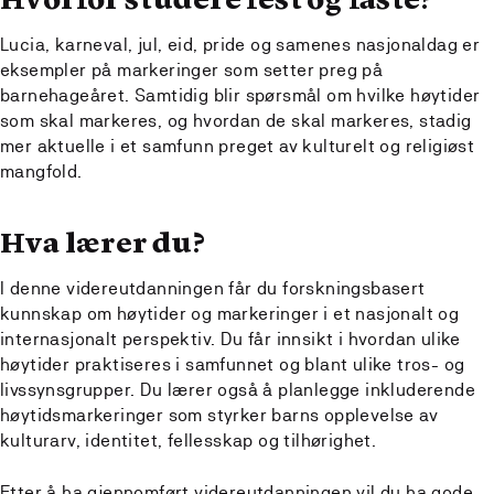
Hvorfor studere fest og faste?
Lucia, karneval, jul, eid, pride og samenes nasjonaldag er
eksempler på markeringer som setter preg på
barnehageåret. Samtidig blir spørsmål om hvilke høytider
som skal markeres, og hvordan de skal markeres, stadig
mer aktuelle i et samfunn preget av kulturelt og religiøst
mangfold.
Hva lærer du?
I denne videreutdanningen får du forskningsbasert
kunnskap om høytider og markeringer i et nasjonalt og
internasjonalt perspektiv. Du får innsikt i hvordan ulike
høytider praktiseres i samfunnet og blant ulike tros- og
livssynsgrupper. Du lærer også å planlegge inkluderende
høytidsmarkeringer som styrker barns opplevelse av
kulturarv, identitet, fellesskap og tilhørighet.
Etter å ha gjennomført videreutdanningen vil du ha gode