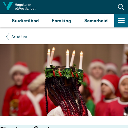
Hopp til innhald
Studietilbod
Forsking
Samarbeid
Studium