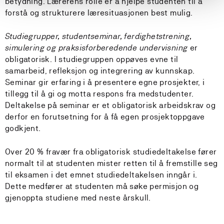
betydning. Lærerens rolle er å hjelpe studenten til å
forstå og strukturere læresituasjonen best mulig.
Studiegrupper, studentseminar, ferdighetstrening,
simulering og praksisforberedende undervisning
er
obligatorisk. I studiegruppen oppøves evne til
samarbeid, refleksjon og integrering av kunnskap.
Seminar gir erfaring i å presentere egne prosjekter, i
tillegg til å gi og motta respons fra medstudenter.
Deltakelse på seminar er et obligatorisk arbeidskrav og
derfor en forutsetning for å få egen prosjektoppgave
godkjent.
Over 20 % fravær fra obligatorisk studiedeltakelse fører
normalt til at studenten mister retten til å fremstille seg
til eksamen i det emnet studiedeltakelsen inngår i.
Dette medfører at studenten må søke permisjon og
gjenoppta studiene med neste årskull.