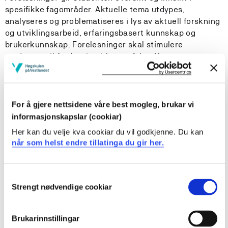
spesifikke fagområder. Aktuelle tema utdypes,
analyseres og problematiseres i lys av aktuell forskning
og utviklingsarbeid, erfaringsbasert kunnskap og
brukerkunnskap. Forelesninger skal stimulere
studenten til fordypning i fagområdet. Noen
forelesninger har krav om obligatorisk studiedeltakelse.
Prosjektbasert undervisning
gir en introduksjon til ulike
typer prosjektarbeid.
For å gjere nettsidene våre best mogleg, brukar vi
informasjonskapslar (cookiar)
Seminarer
benyttes når studenten skal presentere
Her kan du velje kva cookiar du vil godkjenne. Du kan
prosjektarbeidet. Det legges her opp til stor grad av
når som helst endre tillatinga du gir her.
studentaktivitet. Hensikten er at studenten oppøver
evne til fagkritikk og problematiserer tema ved å gi og
motta respons fra medstudenter.
Consent
Strengt nødvendige cookiar
Selection
E-læring
er en metode for kunnskapstilegning som
benyttes i gjennomføring av ulike typer kurs og
Brukarinnstillingar
selvtester. Studiestøttesystemet Canvas benyttes til