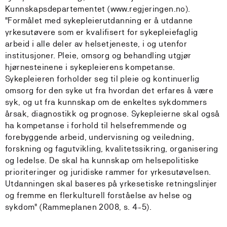
Kunnskapsdepartementet (www.regjeringen.no).
"Formålet med sykepleierutdanning er å utdanne
yrkesutøvere som er kvalifisert for sykepleiefaglig
arbeid i alle deler av helsetjeneste, i og utenfor
institusjoner. Pleie, omsorg og behandling utgjør
hjørnesteinene i sykepleierens kompetanse.
Sykepleieren forholder seg til pleie og kontinuerlig
omsorg for den syke ut fra hvordan det erfares å være
syk, og ut fra kunnskap om de enkeltes sykdommers
årsak, diagnostikk og prognose. Sykepleierne skal også
ha kompetanse i forhold til helsefremmende og
forebyggende arbeid, undervisning og veiledning,
forskning og fagutvikling, kvalitetssikring, organisering
og ledelse. De skal ha kunnskap om helsepolitiske
prioriteringer og juridiske rammer for yrkesutøvelsen.
Utdanningen skal baseres på yrkesetiske retningslinjer
og fremme en flerkulturell forståelse av helse og
sykdom" (Rammeplanen 2008, s. 4-5).