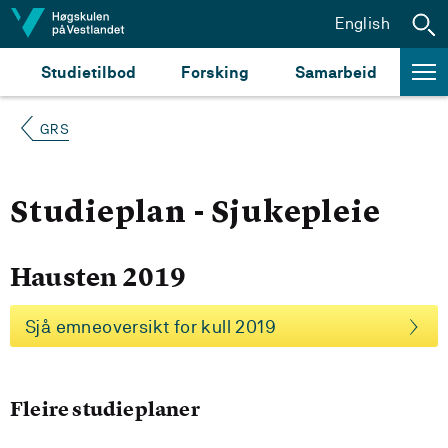
Hopp til innhald
English
Studietilbod
Forsking
Samarbeid
GRS
Studieplan - Sjukepleie
Hausten 2019
Sjå emneoversikt for kull 2019
Fleire studieplaner