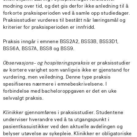
modning over tid, og det gis derfor ikke anledning til å
forkorte praksisperioden ved å samle opp studiedager.
Praksisstudier vurderes til bestått når læringsmål og
kriterier for praksisperioden er innfridd.
Praksis inngår i emnene BSS2A2, BSS3B, BSS3D1,
BSS6A, BSS7A, BSS8 og BSS9.
Observasjons- og hospiteringspraksis
er praksisstudier
av kortere varighet som vanligvis ikke er gjenstand for
vurdering, men veiledning. Denne type praksis
spesifiseres nærmere i emnebeskrivelsene. I
forbindelse med bacheloroppgaven er det en uke
selvvalgt praksis.
Klinikker
gjennomføres i praksisstudier. Studentene
underviser hverandre ved å ta utgangspunkt i
pasientkasuistikker ved den aktuelle avdelingen og
belyser utøvelse av sykepleie. Klinikker er obligatoriske