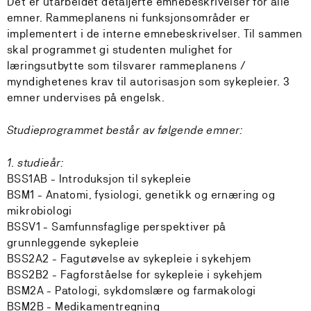
Det er utarbeidet detaljerte emnebeskrivelser for alle
emner. Rammeplanens ni funksjonsområder er
implementert i de interne emnebeskrivelser. Til sammen
skal programmet gi studenten mulighet for
læringsutbytte som tilsvarer rammeplanens /
myndighetenes krav til autorisasjon som sykepleier. 3
emner undervises på engelsk.
Studieprogrammet består av følgende emner:
1. studieår:
BSS1AB - Introduksjon til sykepleie
BSM1 - Anatomi, fysiologi, genetikk og ernæring og
mikrobiologi
BSSV1 - Samfunnsfaglige perspektiver på
grunnleggende sykepleie
BSS2A2 - Fagutøvelse av sykepleie i sykehjem
BSS2B2 - Fagforståelse for sykepleie i sykehjem
BSM2A - Patologi, sykdomslære og farmakologi
BSM2B - Medikamentregning