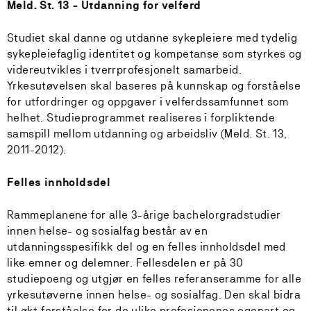
Meld. St. 13 - Utdanning for velferd
Studiet skal danne og utdanne sykepleiere med tydelig
sykepleiefaglig identitet og kompetanse som styrkes og
videreutvikles i tverrprofesjonelt samarbeid.
Yrkesutøvelsen skal baseres på kunnskap og forståelse
for utfordringer og oppgaver i velferdssamfunnet som
helhet. Studieprogrammet realiseres i forpliktende
samspill mellom utdanning og arbeidsliv (Meld. St. 13,
2011-2012).
Felles innholdsdel
Rammeplanene for alle 3-årige bachelorgradstudier
innen helse- og sosialfag består av en
utdanningsspesifikk del og en felles innholdsdel med
like emner og delemner. Fellesdelen er på 30
studiepoeng og utgjør en felles referanseramme for alle
yrkesutøverne innen helse- og sosialfag. Den skal bidra
til økt forståelse for de ulike profesjonenes egenart og