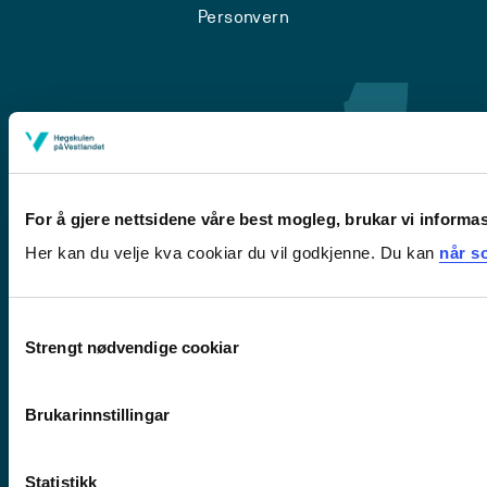
Personvern
For å gjere nettsidene våre best mogleg, brukar vi informa
Her kan du velje kva cookiar du vil godkjenne. Du kan
når so
Førde
Consent
Sogndal
Strengt nødvendige cookiar
Selection
Bergen
Stord
Brukarinnstillingar
Haugesund
Statistikk