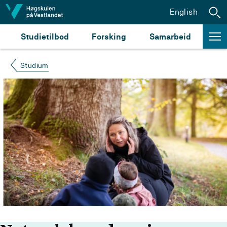
Hopp til innhald
English
Studietilbod
Forsking
Samarbeid
Studium