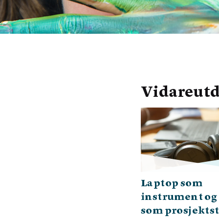
Vidareutd
Laptop som
instrument og
som prosjekts