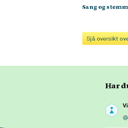
Sang og stem
Sjå oversikt ov
Har d
V