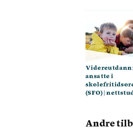
Videreutdanni
ansatte i
skolefritidso
(SFO) | nettst
Andre til