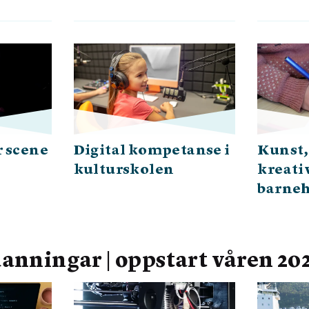
r scene
Digital kompetanse i
Kunst,
kulturskolen
kreativ
barne
anningar | oppstart våren 20