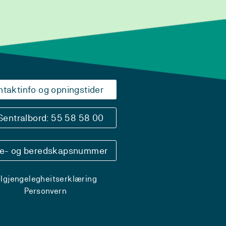
ntaktinfo og opningstider
Sentralbord: 55 58 58 00
se- og beredskapsnummer
ilgjengelegheitserklæring
Personvern