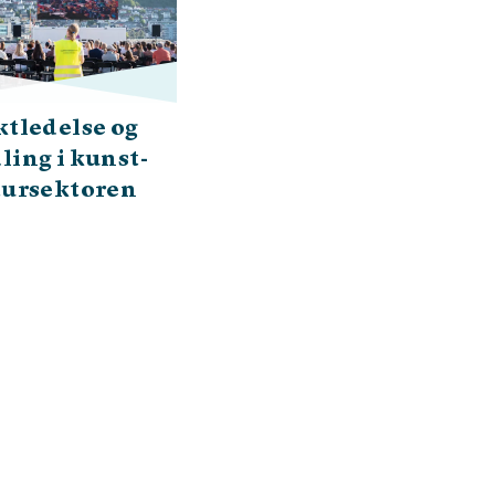
ktledelse og
ling i kunst-
tursektoren