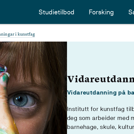
Studietilbod
Forsking
S
ningar i kunstfag
Vidareutdann
Vidareutdanning på ba
Institutt for kunstfag t
deg som arbeider med m
barnehage, skule, kultur