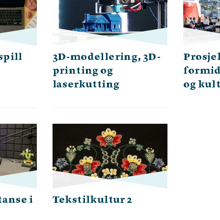
pill
3D-modellering, 3D-
Prosje
printing og
formid
laserkutting
og kul
anse i
Tekstilkultur 2