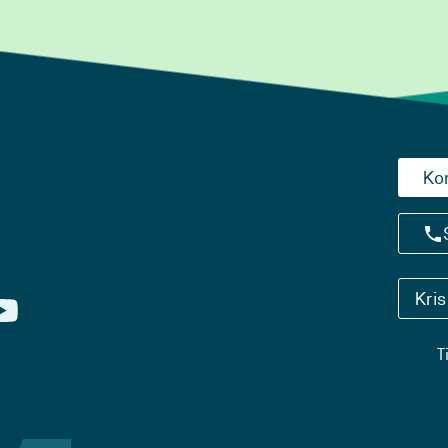
Ko
Kri
T