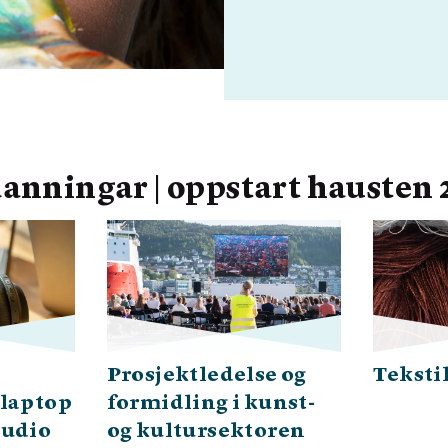
anningar | oppstart hausten 
Prosjektledelse og
Teksti
 laptop
formidling i kunst-
tudio
og kultursektoren