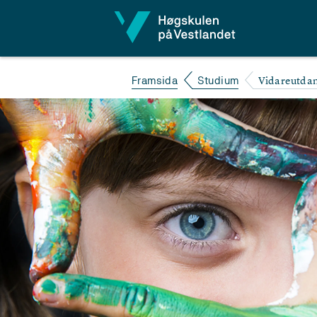
Hopp til innhald
Vidareutdan
Framsida
Studium