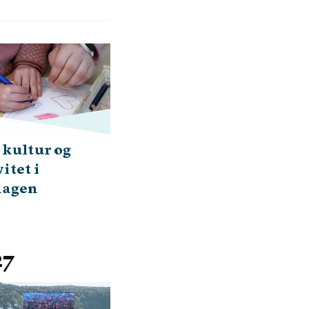
 kultur og
itet i
hagen
27