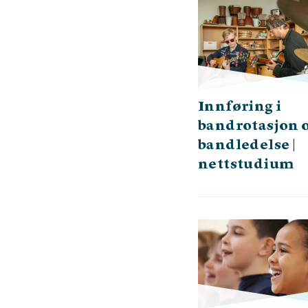
Innføring i
bandrotasjon 
bandledelse |
nettstudium