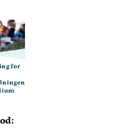
ng for
rdningen
udium
bod: