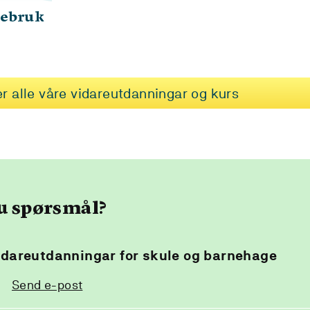
mebruk
er alle våre vidareutdanningar og kurs
u spørsmål?
idareutdanningar for skule og barnehage
Send e-post