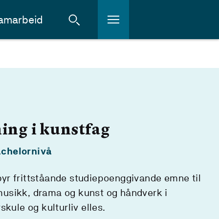
amarbeid
ing i kunstfag
chelornivå
ilbyr frittståande studiepoenggivande emne til
usikk, drama og kunst og håndverk i
skule og kulturliv elles.