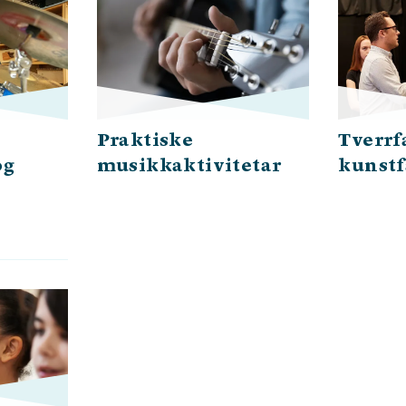
Praktiske
Tverrfa
og
musikkaktivitetar
kunstf