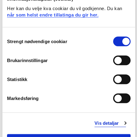
Her kan du velje kva cookiar du vil godkjenne. Du kan
når som helst endre tillatinga du gir her.
Makt, ulikhet og fellesskap
Consent
Strengt nødvendige cookiar
Selection
Brukarinnstillingar
Statistikk
Markedsføring
Fleirkultur og interkulturell
Vis detaljar
kommunikasjon i
utdanningssystemet (FLEKS)