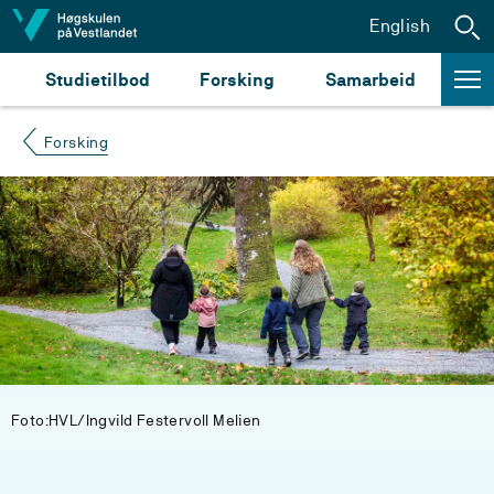
Hopp til innhald
English
Studietilbod
Forsking
Samarbeid
Forsking
Foto:HVL/Ingvild Festervoll Melien