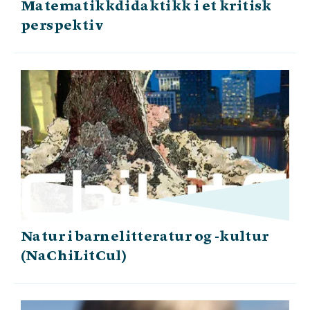
Matematikkdidaktikk i et kritisk
perspektiv
Natur i barnelitteratur og -kultur
(NaChiLitCul)