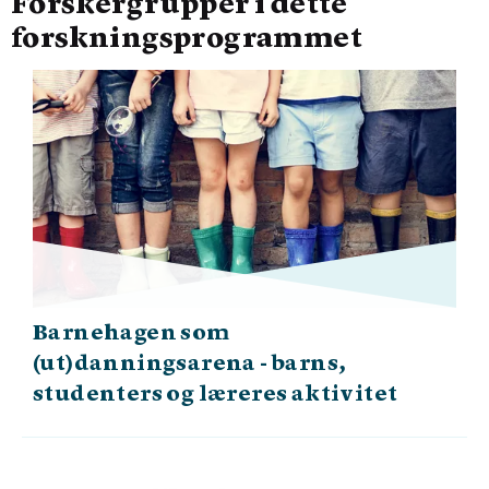
Forskergrupper i dette
forskningsprogrammet
Barnehagen som
(ut)danningsarena - barns,
studenters og læreres aktivitet