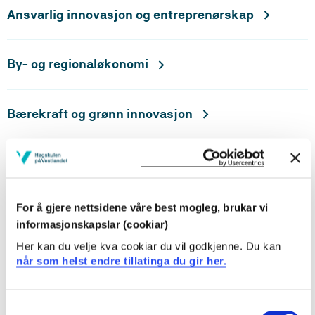
Ansvarlig innovasjon og entreprenørskap
By- og regionaløkonomi
Bærekraft og grønn innovasjon
Innovasjon og styring i offentleg sektor
For å gjere nettsidene våre best mogleg, brukar vi
Ledelse, organisering og styring
informasjonskapslar (cookiar)
Her kan du velje kva cookiar du vil godkjenne. Du kan
når som helst endre tillatinga du gir her.
Marketing, Tourism and Innovation
Consent
Forskergruppe for humaniora og