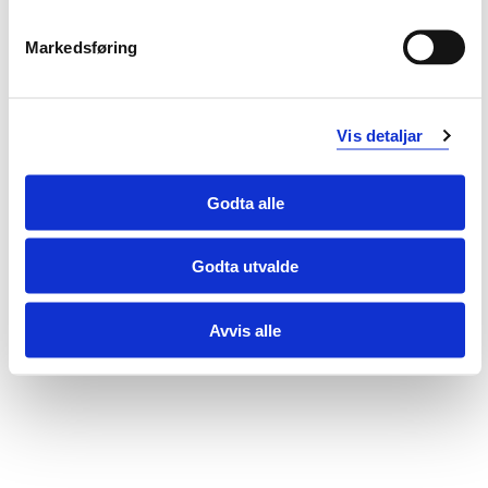
Saksdokument
Markedsføring
Alle offentlege saksdokument tilknytta møter i
styre, råd og utval ved HVL vert publisert i
Vis detaljar
OpenGov
OpenGov
Godta alle
Godta utvalde
Avvis alle
Endra 23.10.25