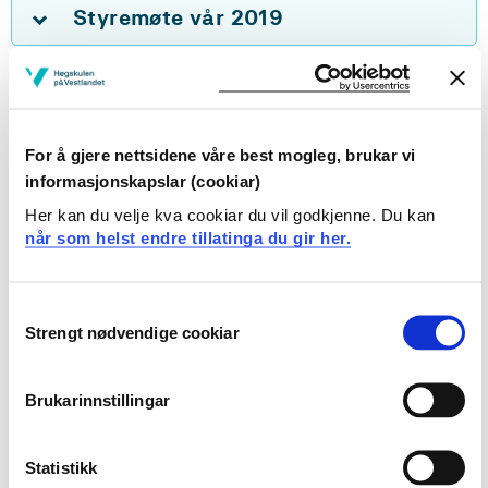
Styremøte vår 2019
Styremøte 2018
Styremøte 2017
For å gjere nettsidene våre best mogleg, brukar vi
informasjonskapslar (cookiar)
Her kan du velje kva cookiar du vil godkjenne. Du kan
Interimsstyret:
når som helst endre tillatinga du gir her.
Hausten 2016 tok interimsstyret avgjerder på vegner av
den fusjonerte høgskulen. Interimsstyret gjekk
01.01.2017 over til å bli det fyrste styret for Høgskulen
Consent
på Vestlandet.
Strengt nødvendige cookiar
Selection
Styremøte haust 2016
Brukarinnstillingar
Statistikk