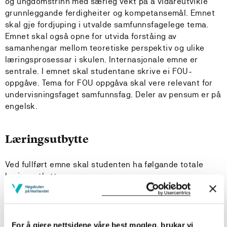
og ungdomstrinn med særleg vekt på å vidareutvikle
grunnleggande ferdigheiter og kompetansemål. Emnet
skal gje fordjuping i utvalde samfunnsfagelege tema.
Emnet skal også opne for utvida forståing av
samanhengar mellom teoretiske perspektiv og ulike
læringsprosessar i skulen. Internasjonale emne er
sentrale. I emnet skal studentane skrive ei FOU-
oppgåve. Tema for FOU oppgåva skal vere relevant for
undervisningsfaget samfunnsfag. Deler av pensum er på
engelsk.
Læringsutbytte
Ved fullført emne skal studenten ha følgande totale
læringsutbytte:
Kandidaten
har, i tilknyting til arbeid med FOU-oppgåva,
For å gjere nettsidene våre best mogleg, brukar vi