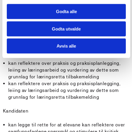
videreutvikle grunnleggjande ferdigheiter og gi
læringsretta tilbakemeldingar til elevane, tilpassa
Godta alle
deira ulike føresetnader og behov
kan bruke og vurdere ulike arbeidsmåtar som
Godta utvalde
stimulerer elevane til medvit om tid, rom og
samfunnsprosessar
kan legge til rette for demokratisk praksis, utvikling
Avvis alle
av medborgarskap, samarbeid og konfliktløysing i
skulen
kan reflektere over praksis og praksisplanlegging,
leiing av læringsarbeid og vurdering av dette som
grunnlag for læringsretta tilbakemelding
kan reflektere over praksis og praksisplanlegging,
leiing av læringsarbeid og vurdering av dette som
grunnlag for læringsretta tilbakemelding
Kandidaten
kan legge til rette for at elevane kan reflektere over
samfunnsfaglege spørsmål og stimulere til kritisk