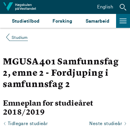
Hopp til innhald
English
Studietilbod
Forsking
Samarbeid
Studium
MGUSA401 Samfunnsfag
2, emne 2 - Fordjuping i
samfunnsfag 2
Emneplan for studieåret
2018/2019
Tidlegare studieår
Neste studieår