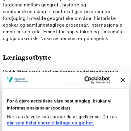
fordeling mellom geografi, historie og
samfunnskunnskap. Emnet skal gi større rom for
fordjuping i utvalde geografiske område, historiske
epokar og samfunnsfaglege prosessar. Internasjonale
emne er sentrale. Emnet tar opp vitskapleg tenkemåte
og kjeldekritikk. Noko av pensum er på engelsk.
Læringsutbytte
Ved fullført emne skal studenten ha følgjande totale
læringsutbyte:
Kunnskap
For å gjere nettsidene våre best mogleg, brukar vi
Kandidaten
informasjonskapslar (cookiar)
Her kan du velje kva cookiar du vil godkjenne. Du kan
har djupnekunnskap om verdigrunnlaget og mandatet
når som helst endre tillatinga du gir her.
for skulen og skulen sin plass i samfunnet