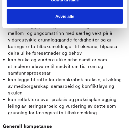
handlingskompetanse hos elevane
kan finne, vurdere og tolke ulike typar data og kjelder,
og bruke dette i eige FOU-arbeid og til å utvikle
Avvis alle
elevane sin kritiske kompetanse og kreativitet
kan planlegge, leie og vurdere læringsarbeidet for
mellom- og ungdomstrinn med særleg vekt på å
vidareutvikle grunnleggjande ferdigheiter og gi
læringsretta tilbakemeldingar til elevane, tilpassa
deira ulike føresetnader og behov
kan bruke og vurdere ulike arbeidsmåtar som
stimulerer elevane til medvit om tid, rom og
samfunnsprosessar
kan legge til rette for demokratisk praksis, utvikling
av medborgarskap, samarbeid og konfliktløysing i
skulen
kan reflektere over praksis og praksisplanlegging,
leiing av læringsarbeid og vurdering av dette som
grunnlag for læringsretta tilbakemelding
Generell kompetanse