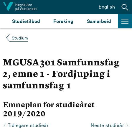
Hopp til innhald
English
Studietilbod
Forsking
Samarbeid
Studium
MGUSA301 Samfunnsfag
2, emne 1 - Fordjuping i
samfunnsfag 1
Emneplan for studieåret
2019/2020
Tidlegare studieår
Neste studieår