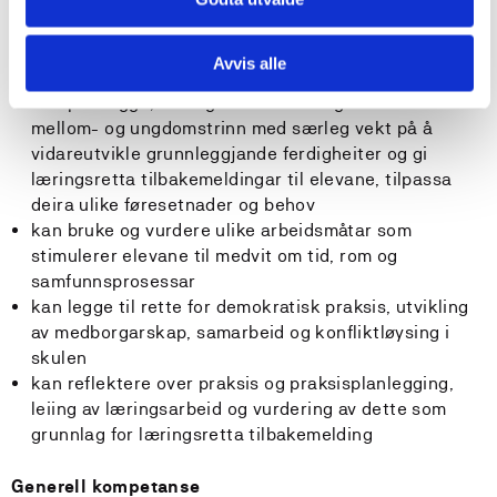
handlingskompetanse hos elevane
kan finne, vurdere og tolke ulike typar data og kjelder,
og bruke dette i eige FOU-arbeid og til å utvikle
Avvis alle
elevane sin kritiske kompetanse og kreativitet
kan planlegge, leie og vurdere læringsarbeidet for
mellom- og ungdomstrinn med særleg vekt på å
vidareutvikle grunnleggjande ferdigheiter og gi
læringsretta tilbakemeldingar til elevane, tilpassa
deira ulike føresetnader og behov
kan bruke og vurdere ulike arbeidsmåtar som
stimulerer elevane til medvit om tid, rom og
samfunnsprosessar
kan legge til rette for demokratisk praksis, utvikling
av medborgarskap, samarbeid og konfliktløysing i
skulen
kan reflektere over praksis og praksisplanlegging,
leiing av læringsarbeid og vurdering av dette som
grunnlag for læringsretta tilbakemelding
Generell kompetanse