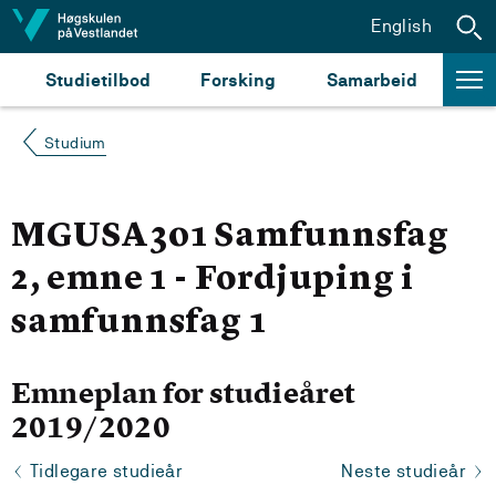
Hopp til innhald
English
Studietilbod
Forsking
Samarbeid
Studium
MGUSA301 Samfunnsfag
2, emne 1 - Fordjuping i
samfunnsfag 1
Emneplan for studieåret
2019/2020
Tidlegare studieår
Neste studieår