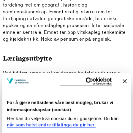
fordeling mellom geografi, historie og
samfunnskunnskap. Emnet skal gi større rom for
fordjuping i utvalde geografiske område, historiske
epokar og samfunnsfaglege prosessar. Internasjonale
emne er sentrale. Emnet tar opp vitskapleg tenkemåte
og kjeldekritikk. Noko av pensum er på engelsk.
Læringsutbytte
Ved fullført emne skal studenten ha følgjande totale
læringsutbyte:
Kunnskap
For å gjere nettsidene våre best mogleg, brukar vi
Kandidaten
informasjonskapslar (cookiar)
Her kan du velje kva cookiar du vil godkjenne. Du kan
har djupnekunnskap om verdigrunnlaget og mandatet
når som helst endre tillatinga du gir her.
for skulen og skulen sin plass i samfunnet