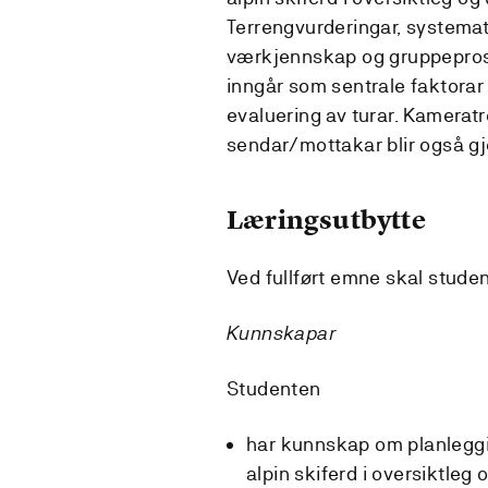
Terrengvurderingar, systema
værkjennskap og gruppepro
inngår som sentrale faktorar
evaluering av turar. Kamerat
sendar/mottakar blir også g
Læringsutbytte
Ved fullført emne skal studen
Kunnskapar
Studenten
har kunnskap om planleggi
alpin skiferd i oversiktleg