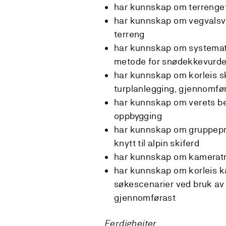
har kunnskap om terrengets 
har kunnskap om vegvalsvu
terreng
har kunnskap om systema
metode for snødekkevurde
har kunnskap om korleis sk
turplanlegging, gjennomfør
har kunnskap om verets bet
oppbygging
har kunnskap om gruppep
knytt til alpin skiferd
har kunnskap om kameratr
har kunnskap om korleis 
søkescenarier ved bruk av
gjennomførast
Ferdigheiter