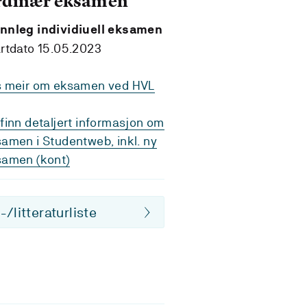
rdinær eksamen
nnleg individiuell eksamen
rtdato 15.05.2023
s meir om eksamen ved HVL
finn detaljert informasjon om
amen i Studentweb, inkl. ny
samen (kont)
/litteraturliste