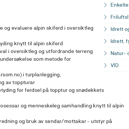
Enkelte
Friluftsl
 og evaluere alpin skiferd i oversiktleg
Idrett 
Idrett, 
ding knytt til alpin skiferd
val i oversiktleg og utfordrande terreng
Natur- 
undersøkelse som metode for
VID
rsom.no) i turplanlegging,
ng av toppturar
etyding for ferdsel på topptur og snødekkets
rosessar og menneskeleg samhandling knytt til alpin
redning og bruk av sendar/mottakar - utstyr på