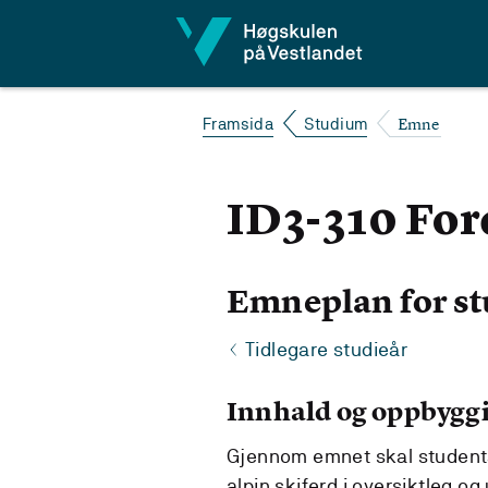
Hopp til innhald
Emne
Framsida
Studium
ID3-310 For
Emneplan for st
Tidlegare studieår
Innhald og oppbygg
Gjennom emnet skal student
alpin skiferd i oversiktleg og