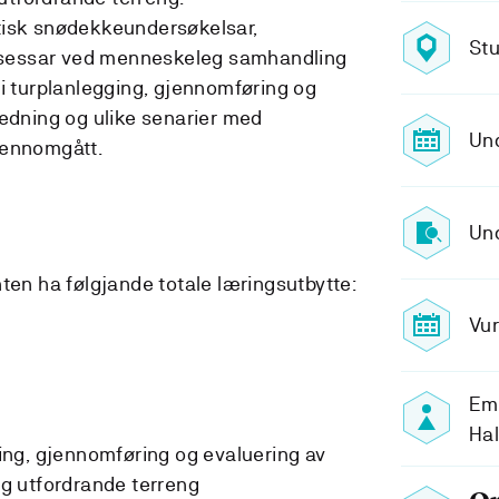
tisk snødekkeundersøkelsar,
Stu
sessar ved menneskeleg samhandling
 i turplanlegging, gjennomføring og
redning og ulike senarier med
Und
jennomgått.
Und
ten ha følgjande totale læringsutbytte:
Vur
Em
Hal
ng, gjennomføring og evaluering av
 og utfordrande terreng