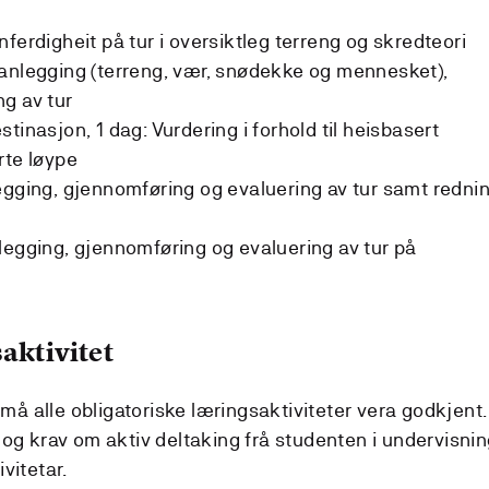
ferdigheit på tur i oversiktleg terreng og skredteori
lanlegging (terreng, vær, snødekke og mennesket),
g av tur
tinasjon, 1 dag: Vurdering i forhold til heisbasert
rte løype
egging, gjennomføring og evaluering av tur samt redni
legging, gjennomføring og evaluering av tur på
aktivitet
 må alle obligatoriske læringsaktiviteter vera godkjent.
 og krav om aktiv deltaking frå studenten i undervisni
vitetar.