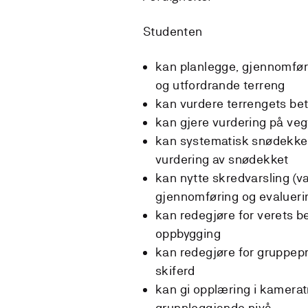
Studenten
kan planlegge, gjennomføre
og utfordrande terreng
kan vurdere terrengets bety
kan gjere vurdering på veg
kan systematisk snødekke
vurdering av snødekket
kan nytte skredvarsling (va
gjennomføring og evalueri
kan redegjøre for verets b
oppbygging
kan redegjøre for gruppep
skiferd
kan gi opplæring i kamerat
grunnleggjande nivå