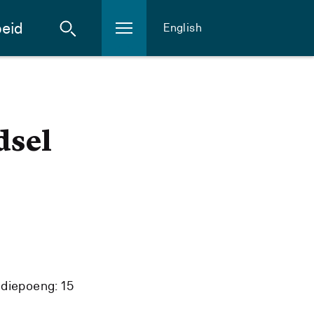
eid
English
dsel
diepoeng: 15