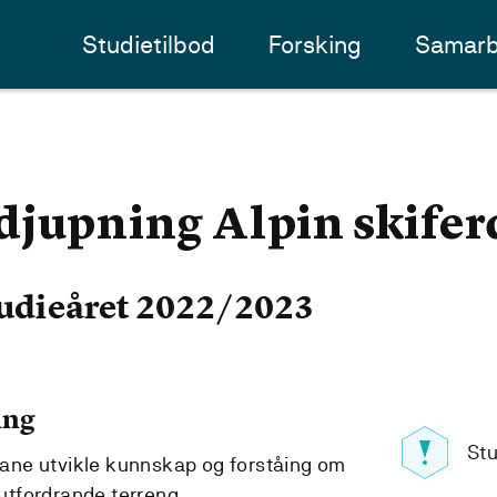
Studietilbod
Forsking
Samarb
djupning Alpin skifer
udieåret 2022/2023
ing
Stu
ane utvikle kunnskap og forståing om
 utfordrande terreng.