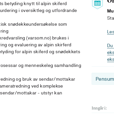
O
betyding knytt til alpin skiferd
rdering i oversiktleg og utfordrande
Mu
Sta
tisk snødekkeundersøkelse som
ring
Le
redvarsling (varsom.no) brukes i
ing og evaluering av alpin skirferd
Du 
yding for alpin skiferd og snødekkets
eks
ek
rosessar og menneskeleg samhandling
Pensum-
edning og bruk av sendar/mottakar
kameratredning ved komplekse
 sendar/mottakar - utstyr kan
Inngår i: