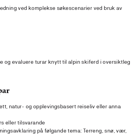
edning ved komplekse søkescenarier ved bruk av
og evaluere turar knytt til alpin skiferd i oversiktleg
par
ett, natur- og opplevingsbasert reiseliv eller anna
rs eller tilsvarande
ingsavklaring på følgande tema: Terreng, snø, vær,