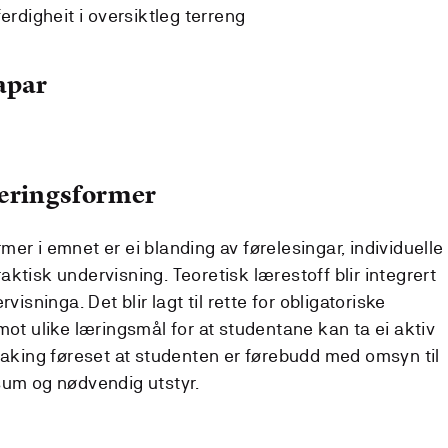
rdigheit i oversiktleg terreng
apar
læringsformer
er i emnet er ei blanding av førelesingar, individuelle
ktisk undervisning. Teoretisk lærestoff blir integrert
visninga. Det blir lagt til rette for obligatoriske
mot ulike læringsmål for at studentane kan ta ei aktiv
ltaking føreset at studenten er førebudd med omsyn til
sum og nødvendig utstyr.