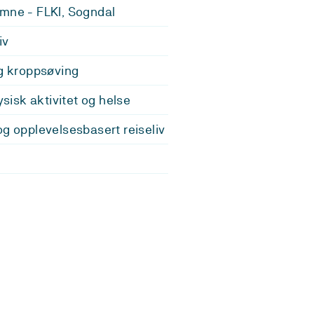
mne - FLKI, Sogndal
iv
og kroppsøving
fysisk aktivitet og helse
og opplevelsesbasert reiseliv