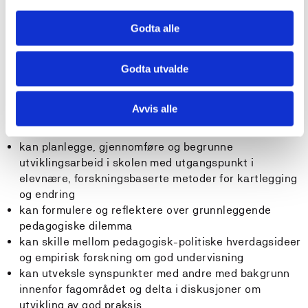
kan metoder for å innhente og analysere informasjon
om elevenes opplevelse av undervisning
Godta alle
kan forklare hvordan egen praksis blir påvirket av
utdanningspolitikk
Godta utvalde
Generell kompetanse
Avvis alle
Studenten
kan planlegge, gjennomføre og begrunne
utviklingsarbeid i skolen med utgangspunkt i
elevnære, forskningsbaserte metoder for kartlegging
og endring
kan formulere og reflektere over grunnleggende
pedagogiske dilemma
kan skille mellom pedagogisk-politiske hverdagsideer
og empirisk forskning om god undervisning
kan utveksle synspunkter med andre med bakgrunn
innenfor fagområdet og delta i diskusjoner om
utvikling av god praksis