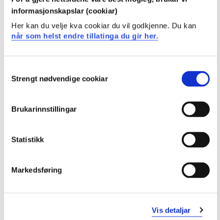
Studenten
informasjonskapslar (cookiar)
Her kan du velje kva cookiar du vil godkjenne. Du kan
har kunnskap om sentrale didaktiske prinsipp og
når som helst endre tillatinga du gir her.
modeller som redskap for utvikling av god
undervisning
har kunnskap om hvordan internasjonal
Consent
utdanningspolitikk påvirker profesjon, innhold og
Strengt nødvendige cookiar
Selection
undervisning i skolen.
Ferdigheter
Brukarinnstillingar
Studenten
Statistikk
kan anvende didaktiske prinsipp i planlegging av god
undervisning
Markedsføring
kan iverksette endringsprosesser med basis i
undervisningsmodeller
kan utforske undervisningspraksiser og evaluere
undervisning
Vis detaljar