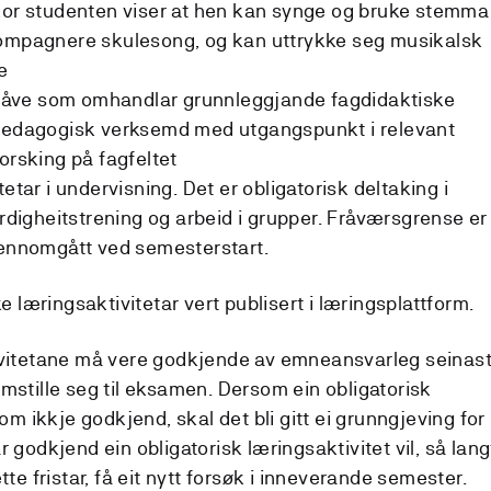
 kor studenten viser at hen kan synge og bruke stemma
kompagnere skulesong, og kan uttrykke seg musikalsk
e
ppgåve som omhandlar grunnleggjande fagdidaktiske
kpedagogisk verksemd med utgangspunkt i relevant
orsking på fagfeltet
etar i undervisning. Det er obligatorisk deltaking i
erdigheitstrening og arbeid i grupper. Fråværsgrense er
jennomgått ved semesterstart.
ke læringsaktivitetar vert publisert i læringsplattform.
tivitetane må vere godkjende av emneansvarleg seinas
mstille seg til eksamen. Dersom ein obligatorisk
som ikkje godkjend, skal det bli gitt ei grunngjeving for
 godkjend ein obligatorisk læringsaktivitet vil, så lang
tte fristar, få eit nytt forsøk i inneverande semester.