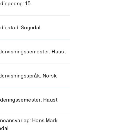
diepoeng: 15
diestad: Sogndal
dervisningssemester: Haust
ervisningsspråk: Norsk
deringssemester: Haust
neansvarleg: Hans Mark
edal