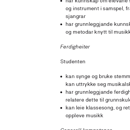
har kunnskap om elevane s
og instrument i samspel, fr
sjangrar
har grunnleggjande kunnsk
og metodar knytt til mus
Ferdigheiter
Studenten
kan synge og bruke stemm
kan uttrykke seg musikals
har grunnleggjande ferdig
relatere dette til grunnsk
kan leie klassesong, og ret
oppleve musikk