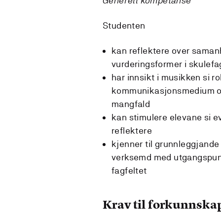
Generell kompetanse
Studenten
kan reflektere over saman
vurderingsformer i skulef
har innsikt i musikken si r
kommunikasjonsmedium og 
mangfald
kan stimulere elevane si ev
reflektere
kjenner til grunnleggjande
verksemd med utgangspunkt
fagfeltet
Krav til forkunnska