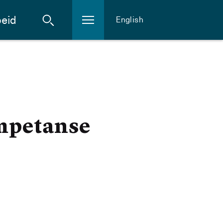
eid
English
mpetanse