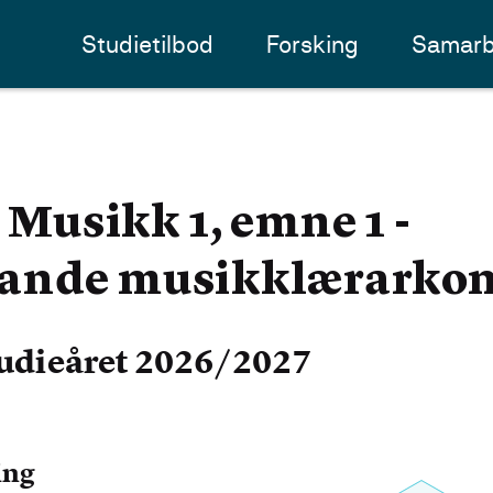
Studietilbod
Forsking
Samarb
usikk 1, emne 1 -
jande musikklærarko
udieåret 2026/2027
ing