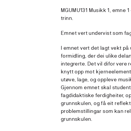
MGUMU131 Musikk 1, emne 1 - 
trinn.
Emnet vert undervist som fag
I emnet vert det lagt vekt p
formidling, der dei ulike del
integrerte. Det vil difor vere 
knytt opp mot kjerneelement
utøve, lage, og oppleve musi
Gjennom emnet skal studenta
fagdidaktiske ferdigheiter, o
grunnskulen, og få eit reflek
problemstillingar som kan rel
grunnskulen.