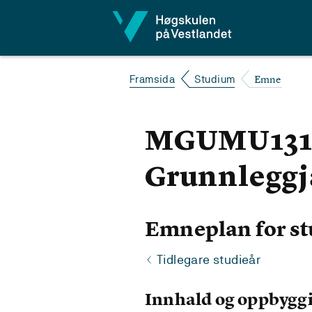
Hopp til innhald
Emne
Framsida
Studium
MGUMU131 M
Grunnlegg
Emneplan for st
Tidlegare studieår
Innhald og oppbygg