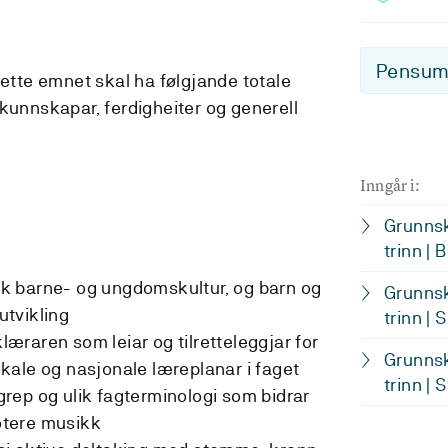
Pensum-
dette emnet skal ha følgjande totale
 kunnskapar, ferdigheiter og generell
Inngår i:
Grunnsk
trinn | 
k barne- og ungdomskultur, og barn og
Grunnsk
tvikling
trinn | 
raren som leiar og tilretteleggjar for
Grunnsk
kale og nasjonale læreplanar i faget
trinn | 
rep og ulik fagterminologi som bidrar
notere musikk