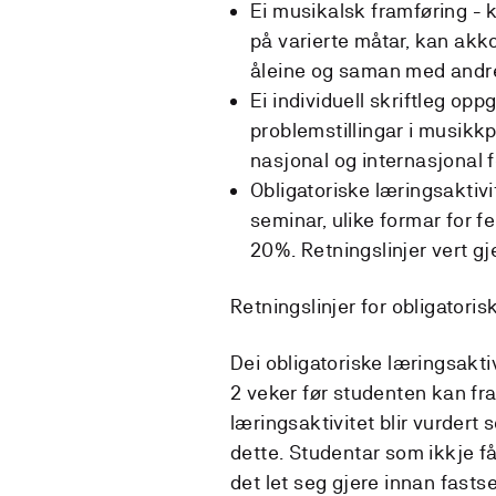
Ei musikalsk framføring -
på varierte måtar, kan ak
åleine og saman med andr
Ei individuell skriftleg o
problemstillingar i musik
nasjonal og internasjonal f
Obligatoriske læringsaktivit
seminar, ulike formar for f
20%. Retningslinjer vert g
Retningslinjer for obligatoris
Dei obligatoriske læringsak
2 veker før studenten kan fra
læringsaktivitet blir vurdert 
dette. Studentar som ikkje får
det let seg gjere innan fastse