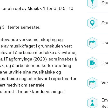
Stu
er ein del av Musikk 1, for GLU 5.-10.
Stu
 3 i femte semester.
å utøvande verksemd, skaping og
Un
ane av musikkfaget i grunnskulen vert
relevant å arbeide med ulike aktivitetar,
a i Fagfornyinga (2020), som inneber å
Und
kk, og å arbeide med kulturforståing.
ne utvikle sine musikalske og
pparbeide seg eit relevant repertoar for
Vur
tert medvit om sentrale
aterast til musikkundervisninga i
Em
Sv