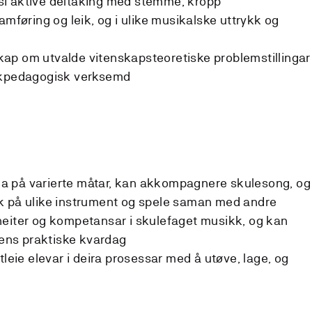
i aktive deltaking med stemme, kropp
amføring og leik, og i ulike musikalske uttrykk og
ap om utvalde vitenskapsteoretiske problemstillingar
ikkpedagogisk verksemd
a på varierte måtar, kan akkompagnere skulesong, og
k på ulike instrument og spele saman med andre
heiter og kompetansar i skulefaget musikk, og kan
ulens praktiske kvardag
tleie elevar i deira prosessar med å utøve, lage, og